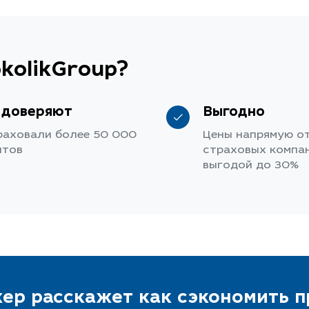
kolikGroup?
 доверяют
Выгодно
раховали более 50 000
Цены напрямую о
нтов
страховых компан
выгодой до 30%
ер расскажет как сэкономить 