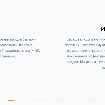
И
этапы прошли быстро и
Страховая компания «И
имательна и любезна,
партнеру — страховому а
о. Порадовала цена (~15%
вы разделяете наше вни
 довольны.
показываете эффективн
продаж. Мы верим в усп
р