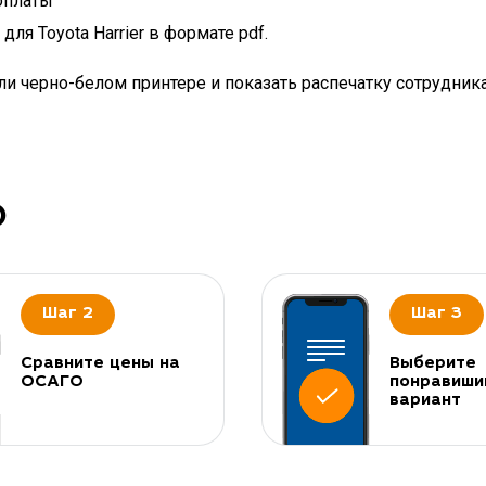
оплаты
ля Toyota Harrier в формате pdf.
и черно-белом принтере и показать распечатку сотрудник
О
Шаг 2
Шаг 3
Сравните цены на
Выберите
ОСАГО
понравиши
вариант