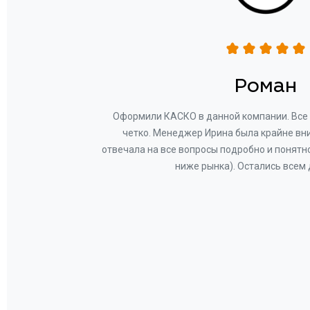
н
Роман
ву —
Оформили КАСКО в данной компании. Все 
и!
четко. Менеджер Ирина была крайне вн
общем-
отвечала на все вопросы подробно и понятн
Вам за
ниже рынка). Остались всем
а.