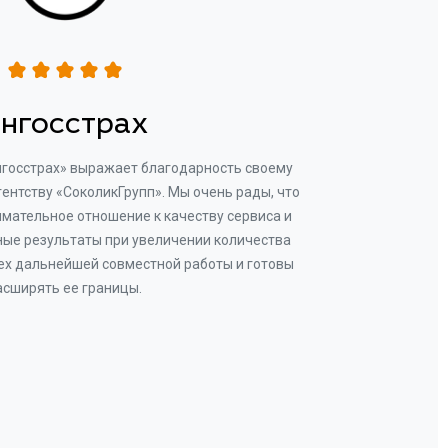
нгосстрах
нгосстрах» выражает благодарность своему
Добр
гентству «СоколикГрупп». Мы очень рады, что
Камен
мательное отношение к качеству сервиса и
прове
ые результаты при увеличении количества
В рез
ех дальнейшей совместной работы и готовы
бу
асширять ее границы.