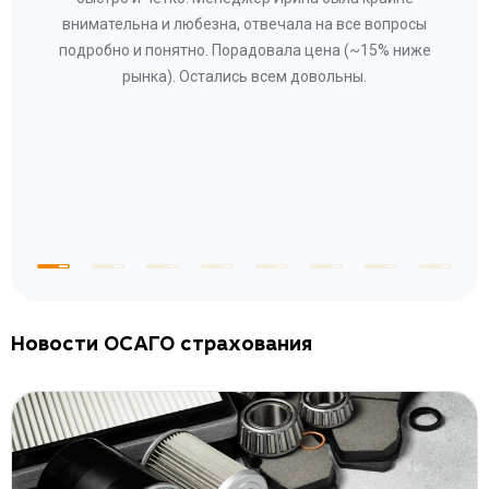
ное
внимательна и любезна, отвечала на все вопросы
«Со
ому»
подробно и понятно. Порадовала цена (~15% ниже
за
рынка). Остались всем довольны.
по
те
к
 по
с
Новости ОСАГО страхования