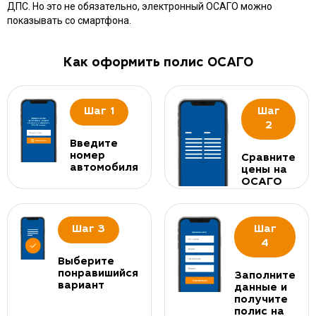
ДПС. Но это не обязательно, электронный ОСАГО можно
показывать со смартфона.
Как оформить полис ОСАГО
Шаг 1
Шаг
2
Введите
номер
Сравните
автомобиля
цены на
ОСАГО
Шаг 3
Шаг
4
Выберите
понравишийся
Заполните
вариант
данные и
получите
полис на