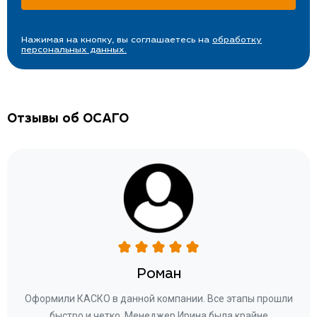
Нажимая на кнопку, вы соглашаетесь на
обработку
персональных данных.
Отзывы об ОСАГО
Роман
ару
Оформили КАСКО в данной компании. Все этапы прошли
а
быстро и четко. Менеджер Ирина была крайне
бла