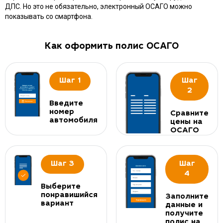
ДПС. Но это не обязательно, электронный ОСАГО можно
показывать со смартфона.
Как оформить полис ОСАГО
Шаг 1
Шаг
2
Введите
номер
Сравните
автомобиля
цены на
ОСАГО
Шаг 3
Шаг
4
Выберите
понравишийся
Заполните
вариант
данные и
получите
полис на