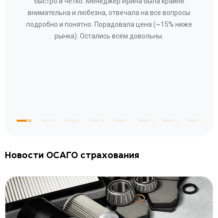
а
быстро и четко. Менеджер Ирина была крайне
бла
ное
внимательна и любезна, отвечала на все вопросы
«Со
ому»
подробно и понятно. Порадовала цена (~15% ниже
за
рынка). Остались всем довольны.
по
те
к
 по
с
Новости ОСАГО страхования