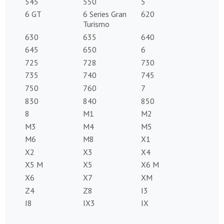
545
550
5
6 GT
6 Series Gran
620
Turismo
630
635
640
645
650
6
725
728
730
735
740
745
750
760
7
830
840
850
8
M1
M2
M3
M4
M5
M6
M8
X1
X2
X3
X4
X5 M
X5
X6 M
X6
X7
XM
Z4
Z8
I3
I8
IX3
IX