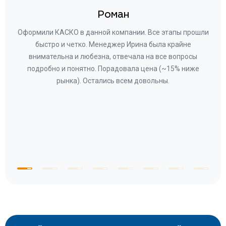
Роман
ару
Оформили КАСКО в данной компании. Все этапы прошли
а
быстро и четко. Менеджер Ирина была крайне
бла
ное
внимательна и любезна, отвечала на все вопросы
«Со
ому»
подробно и понятно. Порадовала цена (~15% ниже
за
рынка). Остались всем довольны.
по
те
к
 по
с