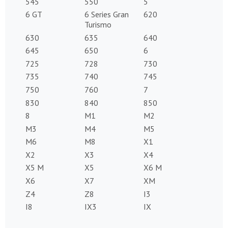
545
550
5
6 GT
6 Series Gran
620
Turismo
630
635
640
645
650
6
725
728
730
735
740
745
750
760
7
830
840
850
8
M1
M2
M3
M4
M5
M6
M8
X1
X2
X3
X4
X5 M
X5
X6 M
X6
X7
XM
Z4
Z8
I3
I8
IX3
IX