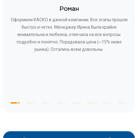
Роман
ару
Оформили КАСКО в данной компании. Все этапы прошли
а
быстро и четко. Менеджер Ирина была крайне
бла
ное
внимательна и любезна, отвечала на все вопросы
«Со
ому»
подробно и понятно. Порадовала цена (~15% ниже
за
рынка). Остались всем довольны.
по
те
к
 по
с