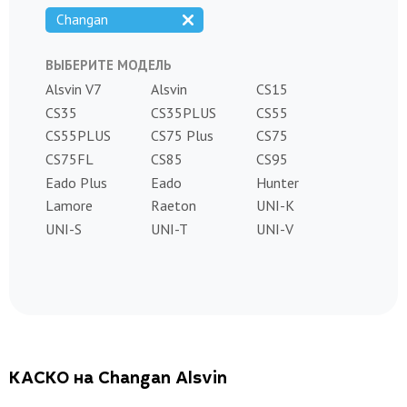
Changan
ВЫБЕРИТЕ МОДЕЛЬ
Alsvin V7
Alsvin
CS15
CS35
CS35PLUS
CS55
CS55PLUS
CS75 Plus
CS75
CS75FL
CS85
CS95
Eado Plus
Eado
Hunter
Lamore
Raeton
UNI-K
UNI-S
UNI-T
UNI-V
КАСКО на Changan Alsvin