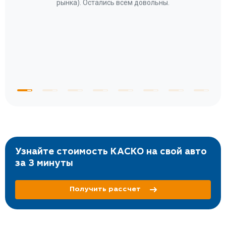
за
рынка). Остались всем довольны.
по
те
к
 по
с
Узнайте стоимость КАСКО на свой авто
за 3 минуты
Получить рассчет