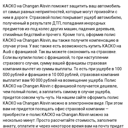
КАСКО на Changan Alsvin поможет защитить ваш автомобиль
от самых разных неприятностей, которые могут произойти с
ним в дороге. Страховой полис покрывает ущерб автомобилю,
полученный в результате ДТП, попадания инородных
предметов из-под колес других машин, падения деревьев,
стихийных бедствий и прочего. Кроме того, оформив полис
КАСКО на Changan Alsvin, вы также получите компенсацию в
случае угона. У вас также есть возможность купить КАСКО на
Audi с франшизой. Так вы можете сэкономить на страховке.
Если вы купили полис с франшизой, то при наступлении
страхового случая, сумму вашей франшизы страховая
компания вычтет из суммы выплаты. То есть при ущербе в 100
000 рублей и франшизе в 10 000 рублей, страховая компания
выплатит вам 90 000 рублей на возмещение ущерба. Полис
КАСКО на Changan Alsvin с франшизой получается дешевле,
чем полный полис, а заплатить самому в случае ущерба,
придется совсем чуть-чуть. На нашем сайте оформить полис
КАСКО на Changan Alsvin можно в электронном виде. При этом
вам не придется посещать офис страховой компании —
приобрести e-полис КАСКО на Changan Alsvin можно за
несколько минут. Просто рассчитайте стоимость, заполните
анкету, оплатите и через некоторое время вам на почту придет