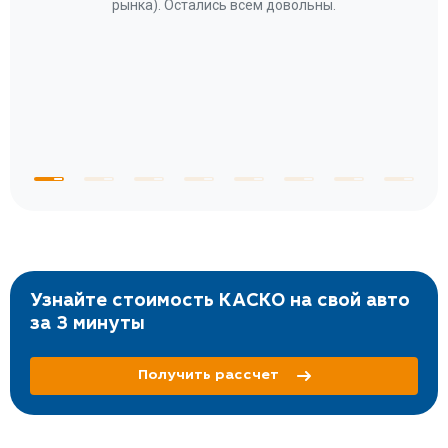
за
рынка). Остались всем довольны.
по
те
к
 по
с
Узнайте стоимость КАСКО на свой авто
за 3 минуты
Получить рассчет