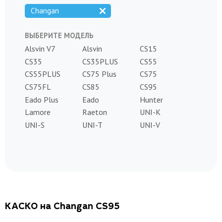
Changan
ВЫБЕРИТЕ МОДЕЛЬ
Alsvin V7
Alsvin
CS15
CS35
CS35PLUS
CS55
CS55PLUS
CS75 Plus
CS75
CS75FL
CS85
CS95
Eado Plus
Eado
Hunter
Lamore
Raeton
UNI-K
UNI-S
UNI-T
UNI-V
КАСКО на Changan CS95