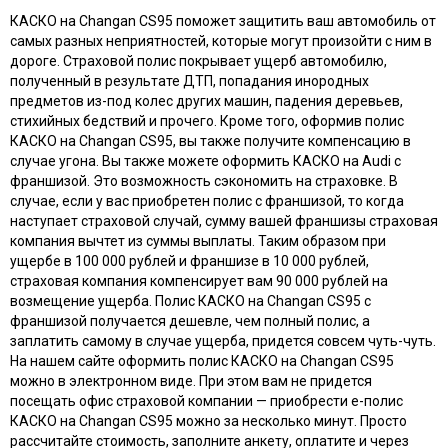
КАСКО на Changan CS95 поможет защитить ваш автомобиль от
самых разных неприятностей, которые могут произойти с ним в
дороге. Страховой полис покрывает ущерб автомобилю,
полученный в результате ДТП, попадания инородных
предметов из-под колес других машин, падения деревьев,
стихийных бедствий и прочего. Кроме того, оформив полис
КАСКО на Changan CS95, вы также получите компенсацию в
случае угона. Вы также можете оформить КАСКО на Audi с
франшизой. Это возможность сэкономить на страховке. В
случае, если у вас приобретен полис с франшизой, то когда
наступает страховой случай, сумму вашей франшизы страховая
компания вычтет из суммы выплаты. Таким образом при
ущербе в 100 000 рублей и франшизе в 10 000 рублей,
страховая компания компенсирует вам 90 000 рублей на
возмещение ущерба. Полис КАСКО на Changan CS95 с
франшизой получается дешевле, чем полный полис, а
заплатить самому в случае ущерба, придется совсем чуть-чуть.
На нашем сайте оформить полис КАСКО на Changan CS95
можно в электронном виде. При этом вам не придется
посещать офис страховой компании — приобрести e-полис
КАСКО на Changan CS95 можно за несколько минут. Просто
рассчитайте стоимость, заполните анкету, оплатите и через