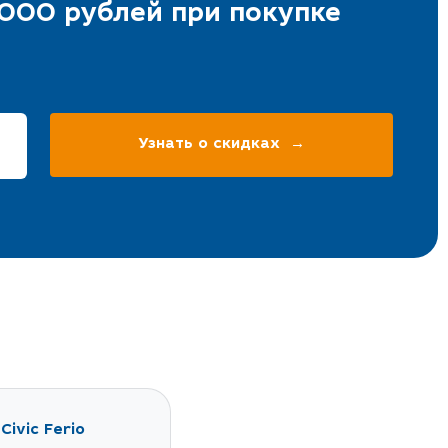
прошлым
по Каско?
000 рублей при покупке