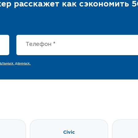
для юридических
30% в сравнении с 
дробности и
годом
ности процедуры
ер расскажет как сэкономить 5
альных данных.