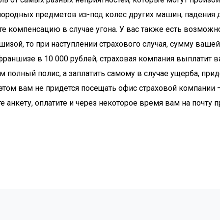
ь от самых разных неприятностей, которые могут произой
ородных предметов из-под колес других машин, падения д
те компенсацию в случае угона. У вас также есть возможн
аншизой, то при наступлении страхового случая, сумму ва
 франшизе в 10 000 рублей, страховая компания выплатит 
ем полный полис, а заплатить самому в случае ущерба, при
этом вам не придется посещать офис страховой компании —
е анкету, оплатите и через некоторое время вам на почту 