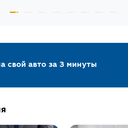
этапы прошли быстро и
Страховая компания «И
имательна и любезна,
партнеру — страховому а
о. Порадовала цена (~15%
вы разделяете наше вни
 довольны.
показываете эффективн
продаж. Мы верим в усп
р