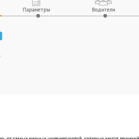
Параметры
Водители
Ь
Avancier
C-HR
CB750-2
CR
Civic 4d
Civic 5d
Civic Hybrid
Civ
Crosstour
E
Element
FR
Freed
Insight
Jazz
Ju
NR-V
Odyssey
Passport
Pil
S660
Stepwgn
Stream
UR
XR-V
ZR-V