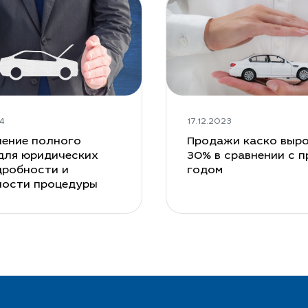
а свой авто за 3 минуты
ия
4
17.12.2023
ение полного
Продажи каско выро