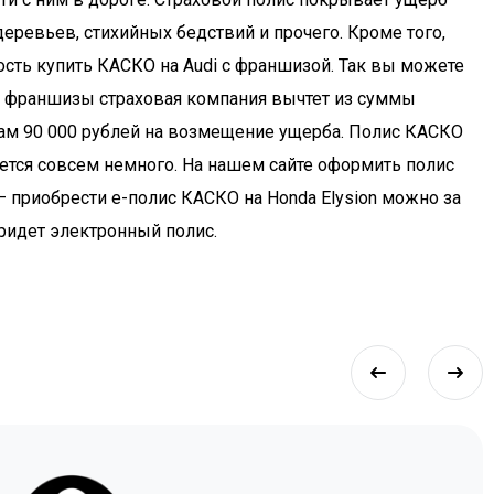
ти с ним в дороге. Страховой полис покрывает ущерб
еревьев, стихийных бедствий и прочего. Кроме того,
ость купить КАСКО на Audi с франшизой. Так вы можете
шей франшизы страховая компания вычтет из суммы
вам 90 000 рублей на возмещение ущерба. Полис КАСКО
дется совсем немного. На нашем сайте оформить полис
 приобрести e-полис КАСКО на Honda Elysion можно за
придет электронный полис.