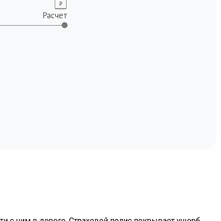
Расчет
-V
ic Type-R
-V
mp
ot
-V