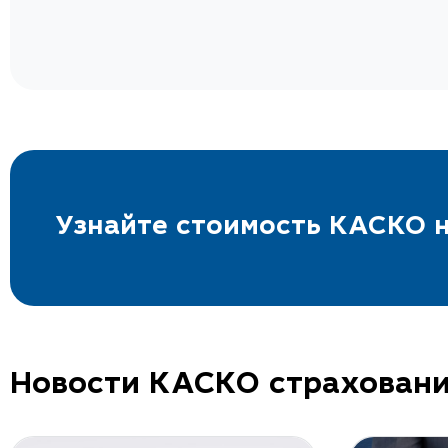
ву —
Оформили КАСКО в данной компании. Все 
и!
четко. Менеджер Ирина была крайне вн
общем-
отвечала на все вопросы подробно и понятн
Вам за
ниже рынка). Остались всем
а.