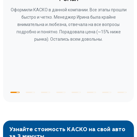
ару
Оформили КАСКО в данной компании. Все этапы прошли
а
быстро и четко. Менеджер Ирина была крайне
бла
ное
внимательна и любезна, отвечала на все вопросы
«Со
ому»
подробно и понятно. Порадовала цена (~15% ниже
за
рынка). Остались всем довольны.
по
те
к
 по
с
Узнайте стоимость КАСКО на свой авто
за 3 минуты