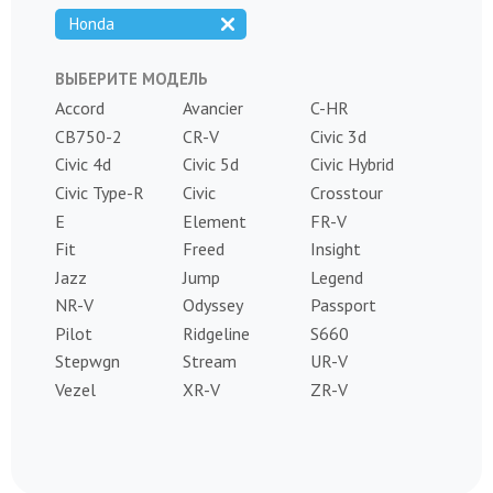
Honda
ВЫБЕРИТЕ МОДЕЛЬ
Accord
Avancier
C-HR
CB750-2
CR-V
Civic 3d
Civic 4d
Civic 5d
Civic Hybrid
Civic Type-R
Civic
Crosstour
E
Element
FR-V
Fit
Freed
Insight
Jazz
Jump
Legend
NR-V
Odyssey
Passport
Pilot
Ridgeline
S660
Stepwgn
Stream
UR-V
Vezel
XR-V
ZR-V