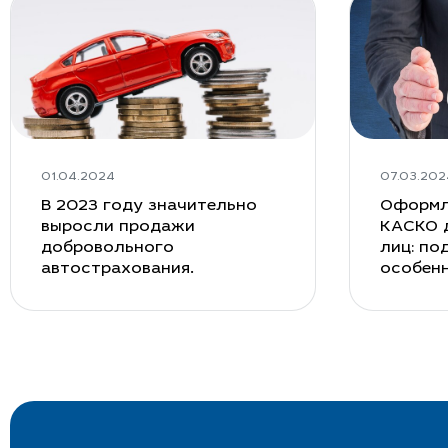
Новости КАСКО страхован
01.04.2024
07.03.202
В 2023 году значительно
Оформл
выросли продажи
КАСКО 
добровольного
лиц: по
автострахования.
особен