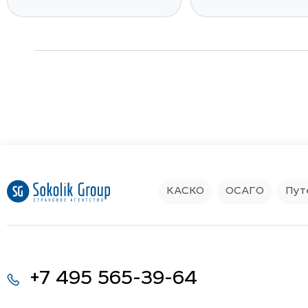
T2
X70
КАСКО
ОСАГО
Пут