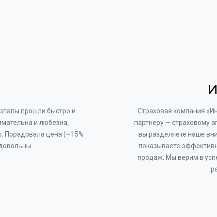
И
этапы прошли быстро и
Страховая компания «И
имательна и любезна,
партнеру — страховому а
о. Порадовала цена (~15%
вы разделяете наше вни
 довольны.
показываете эффективн
продаж. Мы верим в усп
р