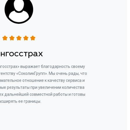
нгосстрах
нгосстрах» выражает благодарность своему
Добр
гентству «СоколикГрупп». Мы очень рады, что
Камен
мательное отношение к качеству сервиса и
прове
ые результаты при увеличении количества
В рез
ех дальнейшей совместной работы и готовы
бу
асширять ее границы.