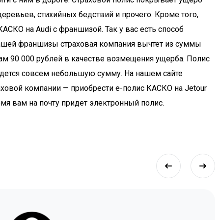
йти с ним в дороге. Страховой полис покрывает ущерб
еревьев, стихийных бедствий и прочего. Кроме того,
АСКО на Audi с франшизой. Так у вас есть способ
у вашей франшизы страховая компания вычтет из суммы
вам 90 000 рублей в качестве возмещения ущерба. Полис
ридется совсем небольшую сумму. На нашем сайте
аховой компании — приобрести e-полис КАСКО на Jetour
емя вам на почту придет электронный полис.