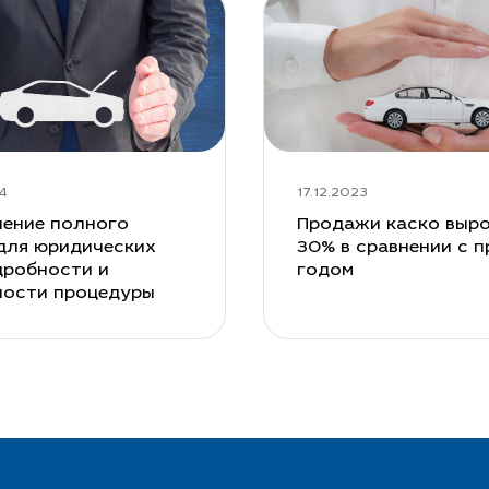
ия
4
17.12.2023
ение полного
Продажи каско выро
для юридических
30% в сравнении с 
дробности и
годом
ности процедуры