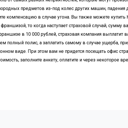
ль от самых разных неприятностей, которые могут произо
ородных предметов из-под колес других машин, падения д
те компенсацию в случае угона. Вы также можете купить К
 с франшизой, то когда наступает страховой случай, сумм
франшизе в 10 000 рублей, страховая компания выплатит 
ем полный полис, а заплатить самому в случае ущерба, п
онном виде. При этом вам не придется посещать офис стр
тоимость, заполните анкету, оплатите и через некоторое вр