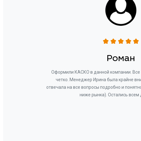
н
Роман
ву —
Оформили КАСКО в данной компании. Все 
и!
четко. Менеджер Ирина была крайне вн
общем-
отвечала на все вопросы подробно и понятн
Вам за
ниже рынка). Остались всем
а.