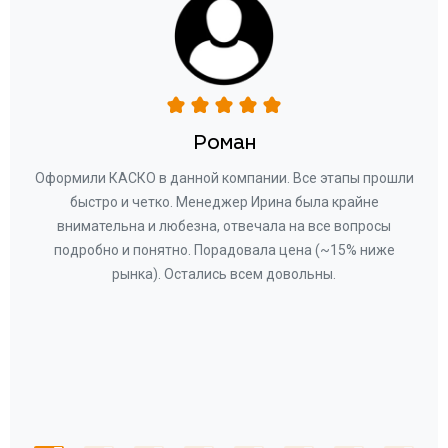
Отзывы о КАСКО
Роман
ару
Оформили КАСКО в данной компании. Все этапы прошли
а
быстро и четко. Менеджер Ирина была крайне
бла
ное
внимательна и любезна, отвечала на все вопросы
«Со
ому»
подробно и понятно. Порадовала цена (~15% ниже
за
рынка). Остались всем довольны.
по
те
к
 по
с