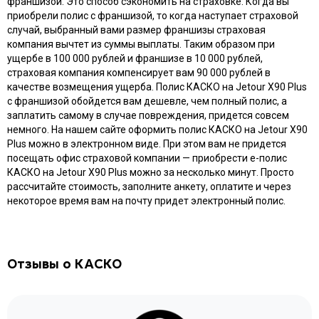
полученный в результате ДТП, попадания инородных
предметов из-под колес других машин, падения деревьев,
стихийных бедствий и прочего. Кроме того, оформив полис
КАСКО на Jetour X90 Plus, вы также получите компенсацию в
случае угона. Вы также можете приобрести КАСКО на Audi с
франшизой. Это способ сэкономить на страховке. Когда вы
приобрели полис с франшизой, то когда наступает страховой
случай, выбранный вами размер франшизы страховая
компания вычтет из суммы выплаты. Таким образом при
ущербе в 100 000 рублей и франшизе в 10 000 рублей,
страховая компания компенсирует вам 90 000 рублей в
качестве возмещения ущерба. Полис КАСКО на Jetour X90 Plus
с франшизой обойдется вам дешевле, чем полный полис, а
заплатить самому в случае повреждения, придется совсем
немного. На нашем сайте оформить полис КАСКО на Jetour X90
Plus можно в электронном виде. При этом вам не придется
посещать офис страховой компании — приобрести e-полис
КАСКО на Jetour X90 Plus можно за несколько минут. Просто
рассчитайте стоимость, заполните анкету, оплатите и через
некоторое время вам на почту придет электронный полис.