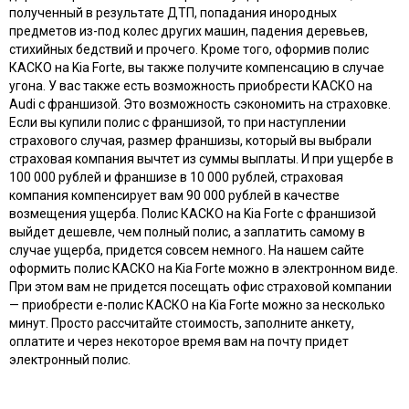
полученный в результате ДТП, попадания инородных
предметов из-под колес других машин, падения деревьев,
стихийных бедствий и прочего. Кроме того, оформив полис
КАСКО на Kia Forte, вы также получите компенсацию в случае
угона. У вас также есть возможность приобрести КАСКО на
Audi с франшизой. Это возможность сэкономить на страховке.
Если вы купили полис с франшизой, то при наступлении
страхового случая, размер франшизы, который вы выбрали
страховая компания вычтет из суммы выплаты. И при ущербе в
100 000 рублей и франшизе в 10 000 рублей, страховая
компания компенсирует вам 90 000 рублей в качестве
возмещения ущерба. Полис КАСКО на Kia Forte с франшизой
выйдет дешевле, чем полный полис, а заплатить самому в
случае ущерба, придется совсем немного. На нашем сайте
оформить полис КАСКО на Kia Forte можно в электронном виде.
При этом вам не придется посещать офис страховой компании
— приобрести e-полис КАСКО на Kia Forte можно за несколько
минут. Просто рассчитайте стоимость, заполните анкету,
оплатите и через некоторое время вам на почту придет
электронный полис.