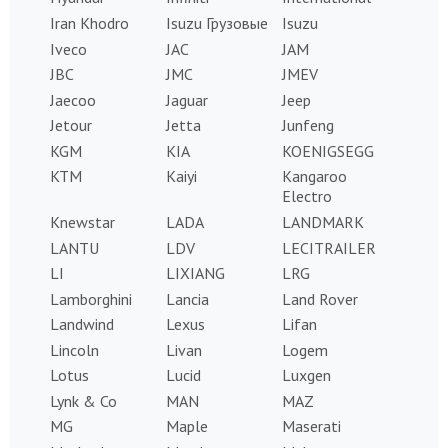
Iran Khodro
Isuzu Грузовые
Isuzu
Iveco
JAC
JAM
JBC
JMC
JMEV
Jaecoo
Jaguar
Jeep
Jetour
Jetta
Junfeng
KGM
KIA
KOENIGSEGG
KTM
Kaiyi
Kangaroo
Electro
Knewstar
LADA
LANDMARK
LANTU
LDV
LECITRAILER
LI
LIXIANG
LRG
Lamborghini
Lancia
Land Rover
Landwind
Lexus
Lifan
Lincoln
Livan
Logem
Lotus
Lucid
Luxgen
Lynk & Co
MAN
MAZ
MG
Maple
Maserati