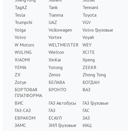
TagAZ
Tank
Tennant
Tesla
Tianma
Toyota
Trumpchi
UAZ
VGV
Volga
Volkswagen
Volvo Грузовые
Volvo
Vortex
Voyah
W Motors
WELTMEISTER
WEY
WULING
Wielton
XCITE
XIAOMI
XinKai
Xpeng
YEMA
Yutong
ZEEKR
ZX
Zenos
Zhong Tong
Zotye
БЕЛАВА
БОГДАН
БОРТОВАЯ
БРОНТО
ВАЗ
ПЛАТФОРМА
ВИС
ГАЗ Автобусы
ГАЗ Грузовые
ГАЗ-САЗ
ГАЗ
ГАС
ЕВРАКОМ
ЕСАУЛ
ЗАЗ
ЗАМС
ЗИЛ Грузовые
ИАЦ