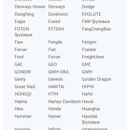
Derways Hower
Derways
Dodge
Dongfeng
Doninvest
EVOLUTE
Eagle
Exeed
FAW Грузовые
FOTON
FST0A4
FangChengBao
Грузовые
Faw
Fengdu
Fengon
Ferrari
Fiat
Flanker
Ford
Foton
Freightliner
GAC
GEO
GMC
GONOW
GWM ORA
GWM
Geely
Genesis
Golden Dragon
Great Wall
HAWTAI
HIPHI
HONGQI
HTM
Hafei
Haima
Harley-Davidson
Haval
Hino
Honda
Huanghai
Hummer
Hymer
Hyundai
Грузовые
Hyundai
Infiniti
International