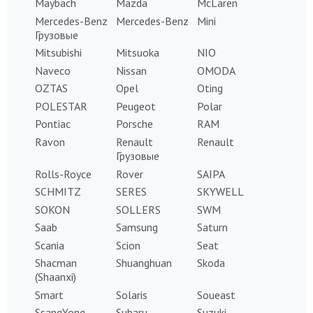
Maybach
Mazda
McLaren
Mercedes-Benz
Mercedes-Benz
Mini
Грузовые
Mitsubishi
Mitsuoka
NIO
Naveco
Nissan
OMODA
OZTAS
Opel
Oting
POLESTAR
Peugeot
Polar
Pontiac
Porsche
RAM
Ravon
Renault
Renault
Грузовые
Rolls-Royce
Rover
SAIPA
SCHMITZ
SERES
SKYWELL
SOKON
SOLLERS
SWM
Saab
Samsung
Saturn
Scania
Scion
Seat
Shacman
Shuanghuan
Skoda
(Shaanxi)
Smart
Solaris
Soueast
SsangYong
Subaru
Suzuki