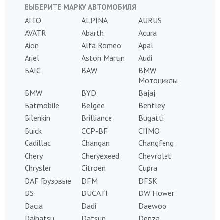
ВЫБЕРИТЕ МАРКУ АВТОМОБИЛЯ
AITO
ALPINA
AURUS
AVATR
Abarth
Acura
Aion
Alfa Romeo
Apal
Ariel
Aston Martin
Audi
BAIC
BAW
BMW
Мотоциклы
BMW
BYD
Bajaj
Batmobile
Belgee
Bentley
Bilenkin
Brilliance
Bugatti
Buick
CCP-BF
CIIMO
Cadillac
Changan
Changfeng
Chery
Cheryexeed
Chevrolet
Chrysler
Citroen
Cupra
DAF Грузовые
DFM
DFSK
DS
DUCATI
DW Hower
Dacia
Dadi
Daewoo
Daihatsu
Datsun
Denza