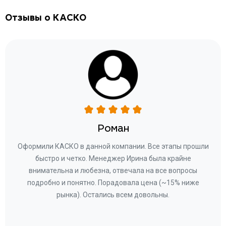
Отзывы о КАСКО
Роман
ару
Оформили КАСКО в данной компании. Все этапы прошли
а
быстро и четко. Менеджер Ирина была крайне
бла
ное
внимательна и любезна, отвечала на все вопросы
«Со
ому»
подробно и понятно. Порадовала цена (~15% ниже
за
рынка). Остались всем довольны.
по
те
к
 по
с