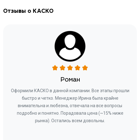
Отзывы о КАСКО
Роман
ару
Оформили КАСКО в данной компании. Все этапы прошли
а
быстро и четко. Менеджер Ирина была крайне
бла
ное
внимательна и любезна, отвечала на все вопросы
«Со
ому»
подробно и понятно. Порадовала цена (~15% ниже
за
рынка). Остались всем довольны.
по
те
к
 по
с