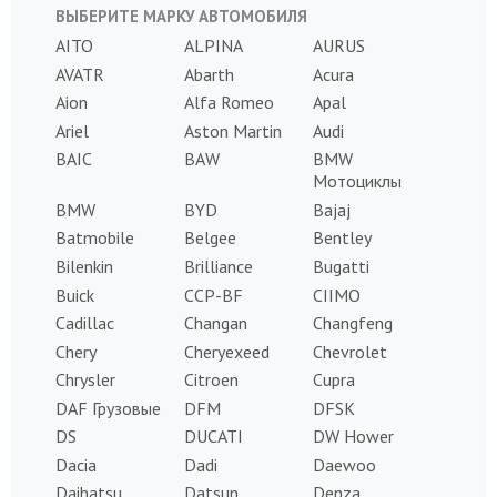
ВЫБЕРИТЕ МАРКУ АВТОМОБИЛЯ
AITO
ALPINA
AURUS
AVATR
Abarth
Acura
Aion
Alfa Romeo
Apal
Ariel
Aston Martin
Audi
BAIC
BAW
BMW
Мотоциклы
BMW
BYD
Bajaj
Batmobile
Belgee
Bentley
Bilenkin
Brilliance
Bugatti
Buick
CCP-BF
CIIMO
Cadillac
Changan
Changfeng
Chery
Cheryexeed
Chevrolet
Chrysler
Citroen
Cupra
DAF Грузовые
DFM
DFSK
DS
DUCATI
DW Hower
Dacia
Dadi
Daewoo
Daihatsu
Datsun
Denza