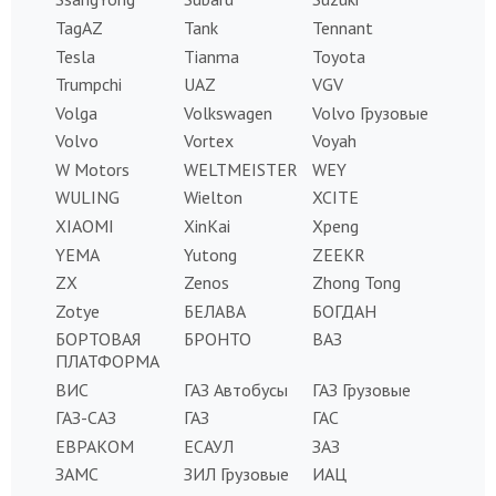
TagAZ
Tank
Tennant
Tesla
Tianma
Toyota
Trumpchi
UAZ
VGV
Volga
Volkswagen
Volvo Грузовые
Volvo
Vortex
Voyah
W Motors
WELTMEISTER
WEY
WULING
Wielton
XCITE
XIAOMI
XinKai
Xpeng
YEMA
Yutong
ZEEKR
ZX
Zenos
Zhong Tong
Zotye
БЕЛАВА
БОГДАН
БОРТОВАЯ
БРОНТО
ВАЗ
ПЛАТФОРМА
ВИС
ГАЗ Автобусы
ГАЗ Грузовые
ГАЗ-САЗ
ГАЗ
ГАС
ЕВРАКОМ
ЕСАУЛ
ЗАЗ
ЗАМС
ЗИЛ Грузовые
ИАЦ