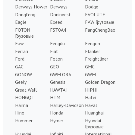
Derways Hower
Derways
Dodge
Dongfeng
Doninvest
EVOLUTE
Eagle
Exeed
FAW Грузовые
FOTON
FST0A4
FangChengBao
Грузовые
Faw
Fengdu
Fengon
Ferrari
Fiat
Flanker
Ford
Foton
Freightliner
GAC
GEO
GMC
GONOW
GWM ORA
GWM
Geely
Genesis
Golden Dragon
Great Wall
HAWTAI
HIPHI
HONGQI
HTM
Hafei
Haima
Harley-Davidson
Haval
Hino
Honda
Huanghai
Hummer
Hymer
Hyundai
Грузовые
Hyundai
Infiniti
International