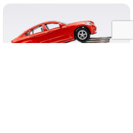
01.04.2024
В 2023 году значительно выросли продажи
добровольного автострахования.
Оставьте телефон и менеджер
расскажет как сэкономить 5000
рублей при покупке КАСКО