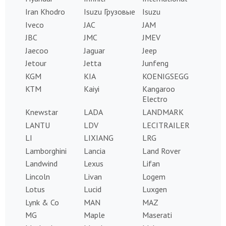
Iran Khodro
Isuzu Грузовые
Isuzu
Iveco
JAC
JAM
JBC
JMC
JMEV
Jaecoo
Jaguar
Jeep
Jetour
Jetta
Junfeng
KGM
KIA
KOENIGSEGG
KTM
Kaiyi
Kangaroo
Electro
Knewstar
LADA
LANDMARK
LANTU
LDV
LECITRAILER
LI
LIXIANG
LRG
Lamborghini
Lancia
Land Rover
Landwind
Lexus
Lifan
Lincoln
Livan
Logem
Lotus
Lucid
Luxgen
Lynk & Co
MAN
MAZ
MG
Maple
Maserati