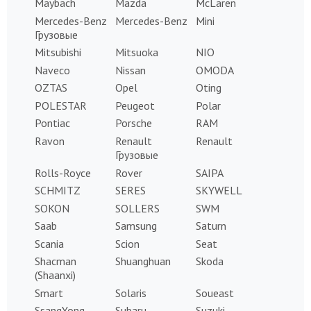
Maybach
Mazda
McLaren
Mercedes-Benz
Mercedes-Benz
Mini
Грузовые
Mitsubishi
Mitsuoka
NIO
Naveco
Nissan
OMODA
OZTAS
Opel
Oting
POLESTAR
Peugeot
Polar
Pontiac
Porsche
RAM
Ravon
Renault
Renault
Грузовые
Rolls-Royce
Rover
SAIPA
SCHMITZ
SERES
SKYWELL
SOKON
SOLLERS
SWM
Saab
Samsung
Saturn
Scania
Scion
Seat
Shacman
Shuanghuan
Skoda
(Shaanxi)
Smart
Solaris
Soueast
SsangYong
Subaru
Suzuki