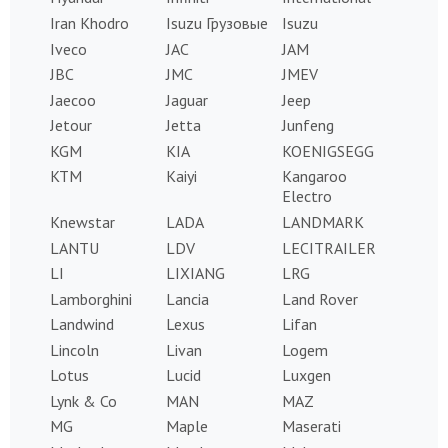
Iran Khodro
Isuzu Грузовые
Isuzu
Iveco
JAC
JAM
JBC
JMC
JMEV
Jaecoo
Jaguar
Jeep
Jetour
Jetta
Junfeng
KGM
KIA
KOENIGSEGG
KTM
Kaiyi
Kangaroo
Electro
Knewstar
LADA
LANDMARK
LANTU
LDV
LECITRAILER
LI
LIXIANG
LRG
Lamborghini
Lancia
Land Rover
Landwind
Lexus
Lifan
Lincoln
Livan
Logem
Lotus
Lucid
Luxgen
Lynk & Co
MAN
MAZ
MG
Maple
Maserati