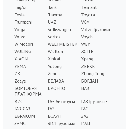
TagAZ
Tank
Tennant
Tesla
Tianma
Toyota
Trumpchi
UAZ
VGV
Volga
Volkswagen
Volvo Грузовые
Volvo
Vortex
Voyah
W Motors
WELTMEISTER
WEY
WULING
Wielton
XCITE
XIAOMI
XinKai
Xpeng
YEMA
Yutong
ZEEKR
ZX
Zenos
Zhong Tong
Zotye
БЕЛАВА
БОГДАН
БОРТОВАЯ
БРОНТО
ВАЗ
ПЛАТФОРМА
ВИС
ГАЗ Автобусы
ГАЗ Грузовые
ГАЗ-САЗ
ГАЗ
ГАС
ЕВРАКОМ
ЕСАУЛ
ЗАЗ
ЗАМС
ЗИЛ Грузовые
ИАЦ