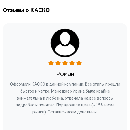
Отзывы о КАСКО
Роман
ару
Оформили КАСКО в данной компании. Все этапы прошли
а
быстро и четко. Менеджер Ирина была крайне
бла
ное
внимательна и любезна, отвечала на все вопросы
«Со
ому»
подробно и понятно. Порадовала цена (~15% ниже
за
рынка). Остались всем довольны.
по
те
к
 по
с