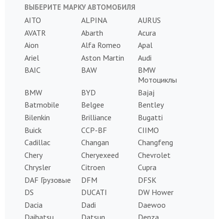
ВЫБЕРИТЕ МАРКУ АВТОМОБИЛЯ
AITO
ALPINA
AURUS
AVATR
Abarth
Acura
Aion
Alfa Romeo
Apal
Ariel
Aston Martin
Audi
BAIC
BAW
BMW
Мотоциклы
BMW
BYD
Bajaj
Batmobile
Belgee
Bentley
Bilenkin
Brilliance
Bugatti
Buick
CCP-BF
CIIMO
Cadillac
Changan
Changfeng
Chery
Cheryexeed
Chevrolet
Chrysler
Citroen
Cupra
DAF Грузовые
DFM
DFSK
DS
DUCATI
DW Hower
Dacia
Dadi
Daewoo
Daihatsu
Datsun
Denza