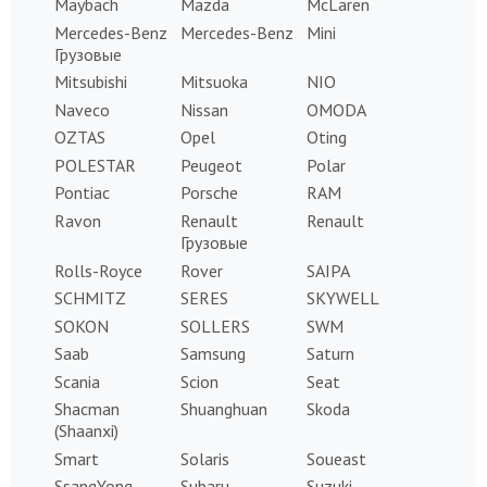
Maybach
Mazda
McLaren
Mercedes-Benz
Mercedes-Benz
Mini
Грузовые
Mitsubishi
Mitsuoka
NIO
Naveco
Nissan
OMODA
OZTAS
Opel
Oting
POLESTAR
Peugeot
Polar
Pontiac
Porsche
RAM
Ravon
Renault
Renault
Грузовые
Rolls-Royce
Rover
SAIPA
SCHMITZ
SERES
SKYWELL
SOKON
SOLLERS
SWM
Saab
Samsung
Saturn
Scania
Scion
Seat
Shacman
Shuanghuan
Skoda
(Shaanxi)
Smart
Solaris
Soueast
SsangYong
Subaru
Suzuki