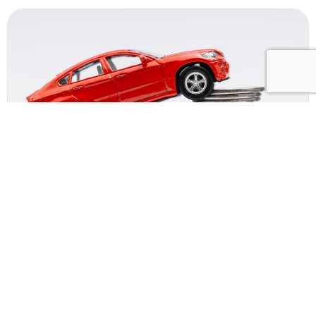
01.04.2024
В 2023 году значительно выросли продажи
добровольного автострахования.
Оставьте телефон и менеджер
расскажет как сэкономить 5000
рублей при покупке КАСКО