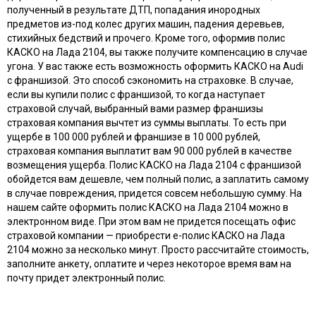
полученный в результате ДТП, попадания инородных
предметов из-под колес других машин, падения деревьев,
стихийных бедствий и прочего. Кроме того, оформив полис
КАСКО на Лада 2104, вы также получите компенсацию в случае
угона. У вас также есть возможность оформить КАСКО на Audi
с франшизой. Это способ сэкономить на страховке. В случае,
если вы купили полис с франшизой, то когда наступает
страховой случай, выбранный вами размер франшизы
страховая компания вычтет из суммы выплаты. То есть при
ущербе в 100 000 рублей и франшизе в 10 000 рублей,
страховая компания выплатит вам 90 000 рублей в качестве
возмещения ущерба. Полис КАСКО на Лада 2104 с франшизой
обойдется вам дешевле, чем полный полис, а заплатить самому
в случае повреждения, придется совсем небольшую сумму. На
нашем сайте оформить полис КАСКО на Лада 2104 можно в
электронном виде. При этом вам не придется посещать офис
страховой компании — приобрести e-полис КАСКО на Лада
2104 можно за несколько минут. Просто рассчитайте стоимость,
заполните анкету, оплатите и через некоторое время вам на
почту придет электронный полис.