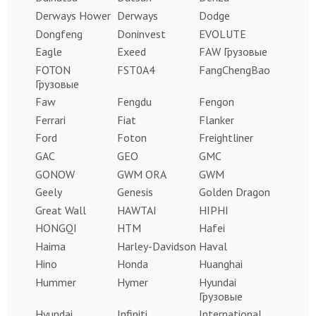
Derways Hower
Derways
Dodge
Dongfeng
Doninvest
EVOLUTE
Eagle
Exeed
FAW Грузовые
FOTON
FST0A4
FangChengBao
Грузовые
Faw
Fengdu
Fengon
Ferrari
Fiat
Flanker
Ford
Foton
Freightliner
GAC
GEO
GMC
GONOW
GWM ORA
GWM
Geely
Genesis
Golden Dragon
Great Wall
HAWTAI
HIPHI
HONGQI
HTM
Hafei
Haima
Harley-Davidson
Haval
Hino
Honda
Huanghai
Hummer
Hymer
Hyundai
Грузовые
Hyundai
Infiniti
International