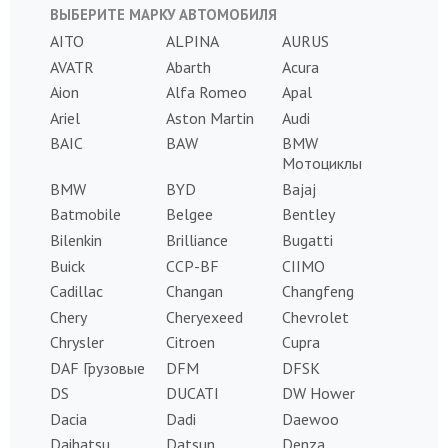
ВЫБЕРИТЕ МАРКУ АВТОМОБИЛЯ
AITO
ALPINA
AURUS
AVATR
Abarth
Acura
Aion
Alfa Romeo
Apal
Ariel
Aston Martin
Audi
BAIC
BAW
BMW
Мотоциклы
BMW
BYD
Bajaj
Batmobile
Belgee
Bentley
Bilenkin
Brilliance
Bugatti
Buick
CCP-BF
CIIMO
Cadillac
Changan
Changfeng
Chery
Cheryexeed
Chevrolet
Chrysler
Citroen
Cupra
DAF Грузовые
DFM
DFSK
DS
DUCATI
DW Hower
Dacia
Dadi
Daewoo
Daihatsu
Datsun
Denza