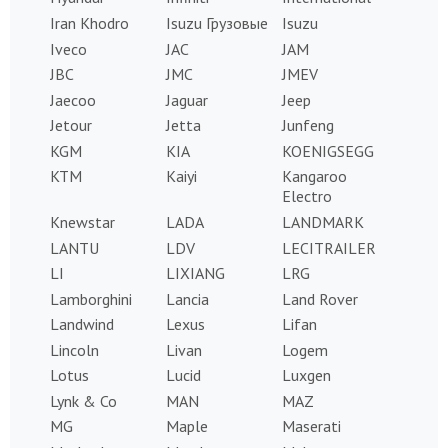
Iran Khodro
Isuzu Грузовые
Isuzu
Iveco
JAC
JAM
JBC
JMC
JMEV
Jaecoo
Jaguar
Jeep
Jetour
Jetta
Junfeng
KGM
KIA
KOENIGSEGG
KTM
Kaiyi
Kangaroo
Electro
Knewstar
LADA
LANDMARK
LANTU
LDV
LECITRAILER
LI
LIXIANG
LRG
Lamborghini
Lancia
Land Rover
Landwind
Lexus
Lifan
Lincoln
Livan
Logem
Lotus
Lucid
Luxgen
Lynk & Co
MAN
MAZ
MG
Maple
Maserati