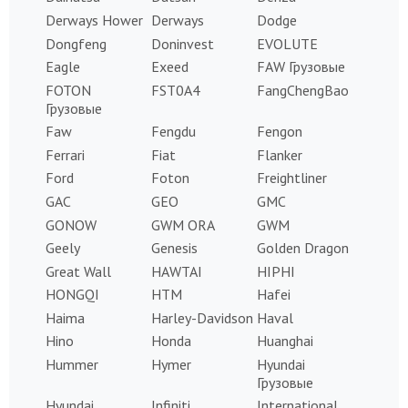
Derways Hower
Derways
Dodge
Dongfeng
Doninvest
EVOLUTE
Eagle
Exeed
FAW Грузовые
FOTON
FST0A4
FangChengBao
Грузовые
Faw
Fengdu
Fengon
Ferrari
Fiat
Flanker
Ford
Foton
Freightliner
GAC
GEO
GMC
GONOW
GWM ORA
GWM
Geely
Genesis
Golden Dragon
Great Wall
HAWTAI
HIPHI
HONGQI
HTM
Hafei
Haima
Harley-Davidson
Haval
Hino
Honda
Huanghai
Hummer
Hymer
Hyundai
Грузовые
Hyundai
Infiniti
International