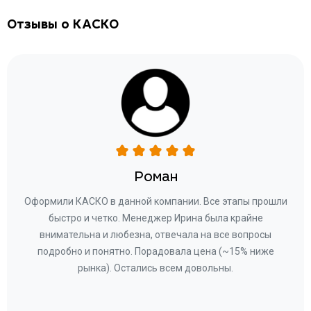
Отзывы о КАСКО
Роман
ару
Оформили КАСКО в данной компании. Все этапы прошли
а
быстро и четко. Менеджер Ирина была крайне
бла
ное
внимательна и любезна, отвечала на все вопросы
«Со
ому»
подробно и понятно. Порадовала цена (~15% ниже
за
рынка). Остались всем довольны.
по
те
к
 по
с