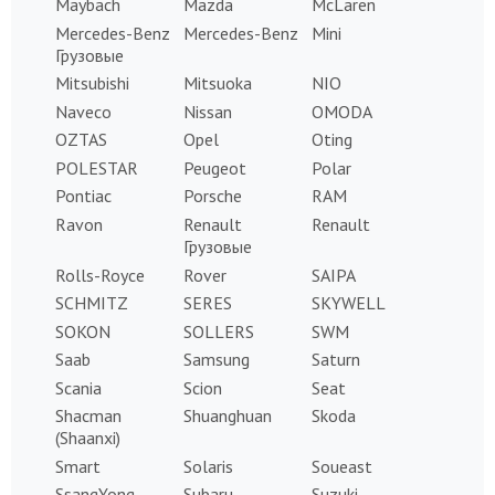
Maybach
Mazda
McLaren
Mercedes-Benz
Mercedes-Benz
Mini
Грузовые
Mitsubishi
Mitsuoka
NIO
Naveco
Nissan
OMODA
OZTAS
Opel
Oting
POLESTAR
Peugeot
Polar
Pontiac
Porsche
RAM
Ravon
Renault
Renault
Грузовые
Rolls-Royce
Rover
SAIPA
SCHMITZ
SERES
SKYWELL
SOKON
SOLLERS
SWM
Saab
Samsung
Saturn
Scania
Scion
Seat
Shacman
Shuanghuan
Skoda
(Shaanxi)
Smart
Solaris
Soueast
SsangYong
Subaru
Suzuki