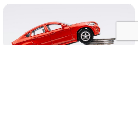
01.04.2024
В 2023 году значительно выросли продажи
добровольного автострахования.
Оставьте телефон и менеджер
расскажет как сэкономить 5000
рублей при покупке КАСКО