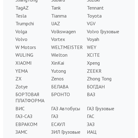
TagAZ
Tank
Tennant
Tesla
Tianma
Toyota
Trumpchi
UAZ
VGV
Volga
Volkswagen
Volvo Грузовые
Volvo
Vortex
Voyah
W Motors
WELTMEISTER
WEY
WULING
Wielton
XCITE
XIAOMI
XinKai
Xpeng
YEMA
Yutong
ZEEKR
ZX
Zenos
Zhong Tong
Zotye
БЕЛАВА
БОГДАН
БОРТОВАЯ
БРОНТО
ВАЗ
ПЛАТФОРМА
ВИС
ГАЗ Автобусы
ГАЗ Грузовые
ГАЗ-САЗ
ГАЗ
ГАС
ЕВРАКОМ
ЕСАУЛ
ЗАЗ
ЗАМС
ЗИЛ Грузовые
ИАЦ