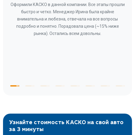
ару
Оформили КАСКО в данной компании. Все этапы прошли
а
быстро и четко. Менеджер Ирина была крайне
бла
ное
внимательна и любезна, отвечала на все вопросы
«Со
ому»
подробно и понятно. Порадовала цена (~15% ниже
за
рынка). Остались всем довольны.
по
те
к
 по
с
Узнайте стоимость КАСКО на свой авто
за 3 минуты