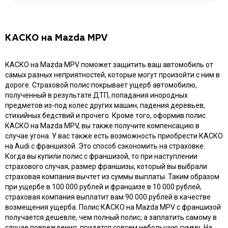
КАСКО на Mazda MPV
КАСКО на Mazda MPV поможет защитить ваш автомобиль от
самых разных неприятностей, которые могут произойти с ним в
дороге. Страховой полис покрывает ущерб автомобилю,
полученный в результате ДТП, попадания инородных
предметов из-под колес других машин, падения деревьев,
стихийных бедствий и прочего. Кроме того, оформив полис
КАСКО на Mazda MPV, вы также получите компенсацию в
случае угона. У вас также есть возможность приобрести КАСКО
на Audi с франшизой. Это способ сэкономить на страховке.
Когда вы купили полис с франшизой, то при наступлении
страхового случая, размер франшизы, который вы выбрали
страховая компания вычтет из суммы выплаты. Таким образом
при ущербе в 100 000 рублей и франшизе в 10 000 рублей,
страховая компания выплатит вам 90 000 рублей в качестве
возмещения ущерба. Полис КАСКО на Mazda MPV с франшизой
получается дешевле, чем полный полис, а заплатить самому в
случае повреждения, придется совсем небольшую сумму. На