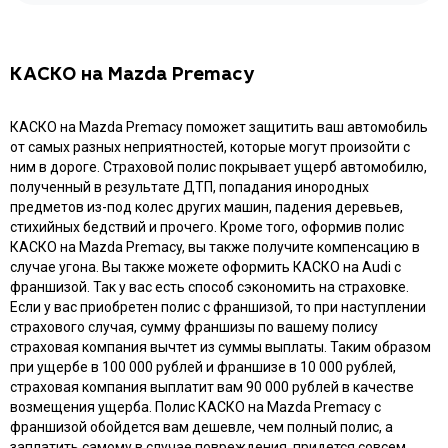
КАСКО на Mazda Premacy
КАСКО на Mazda Premacy поможет защитить ваш автомобиль
от самых разных неприятностей, которые могут произойти с
ним в дороге. Страховой полис покрывает ущерб автомобилю,
полученный в результате ДТП, попадания инородных
предметов из-под колес других машин, падения деревьев,
стихийных бедствий и прочего. Кроме того, оформив полис
КАСКО на Mazda Premacy, вы также получите компенсацию в
случае угона. Вы также можете оформить КАСКО на Audi с
франшизой. Так у вас есть способ сэкономить на страховке.
Если у вас приобретен полис с франшизой, то при наступлении
страхового случая, сумму франшизы по вашему полису
страховая компания вычтет из суммы выплаты. Таким образом
при ущербе в 100 000 рублей и франшизе в 10 000 рублей,
страховая компания выплатит вам 90 000 рублей в качестве
возмещения ущерба. Полис КАСКО на Mazda Premacy с
франшизой обойдется вам дешевле, чем полный полис, а
заплатить самому в случае повреждения, придется совсем