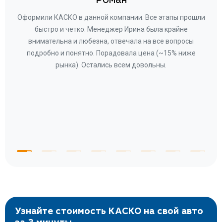
Роман
ару
Оформили КАСКО в данной компании. Все этапы прошли
а
быстро и четко. Менеджер Ирина была крайне
бла
ное
внимательна и любезна, отвечала на все вопросы
«Со
ому»
подробно и понятно. Порадовала цена (~15% ниже
за
рынка). Остались всем довольны.
по
те
к
 по
с
Узнайте стоимость КАСКО на свой авто