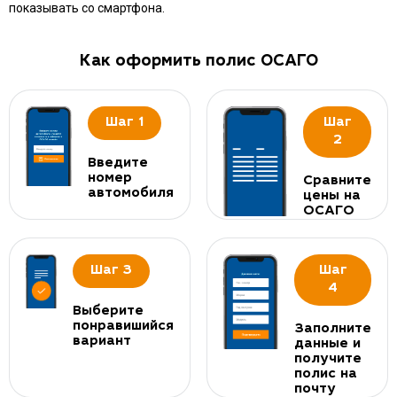
показывать со смартфона.
Как оформить полис ОСАГО
Шаг 1
Шаг
2
Введите
номер
Сравните
автомобиля
цены на
ОСАГО
Шаг 3
Шаг
4
Выберите
понравишийся
Заполните
вариант
данные и
получите
полис на
почту