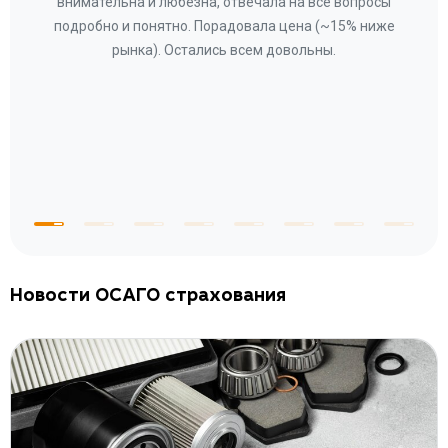
ное
внимательна и любезна, отвечала на все вопросы
«Со
ому»
подробно и понятно. Порадовала цена (~15% ниже
за
рынка). Остались всем довольны.
по
те
к
 по
с
Новости ОСАГО страхования