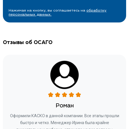
Нажимая на кнопку, вы соглашаетесь на
обработку
персональных данных.
Отзывы об ОСАГО
Роман
ару
Оформили КАСКО в данной компании. Все этапы прошли
а
быстро и четко. Менеджер Ирина была крайне
бла