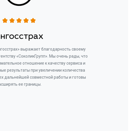
нгосстрах
нгосстрах» выражает благодарность своему
Добр
гентству «СоколикГрупп». Мы очень рады, что
Камен
мательное отношение к качеству сервиса и
прове
ые результаты при увеличении количества
В рез
ех дальнейшей совместной работы и готовы
бу
асширять ее границы.