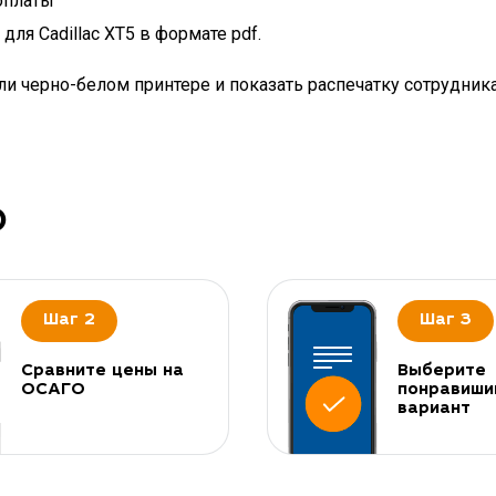
оплаты
ля Cadillac XT5 в формате pdf.
и черно-белом принтере и показать распечатку сотрудник
О
Шаг 2
Шаг 3
Сравните цены на
Выберите
ОСАГО
понравиши
вариант