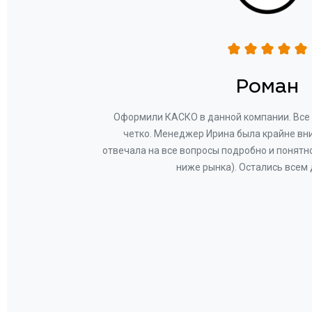
н
Роман
ву —
Оформили КАСКО в данной компании. Все 
и!
четко. Менеджер Ирина была крайне вн
общем-
отвечала на все вопросы подробно и понятн
Вам за
ниже рынка). Остались всем
а.