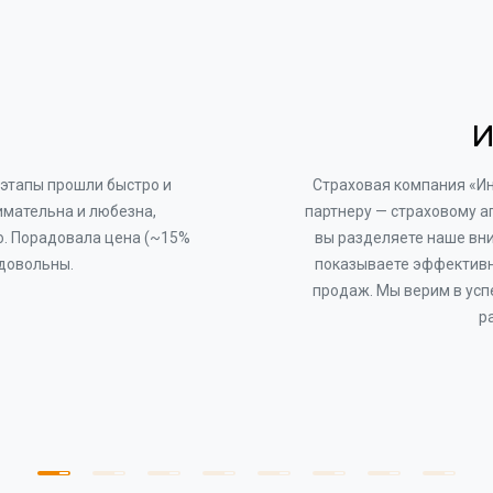
И
этапы прошли быстро и
Страховая компания «И
имательна и любезна,
партнеру — страховому а
о. Порадовала цена (~15%
вы разделяете наше вни
 довольны.
показываете эффективн
продаж. Мы верим в усп
р