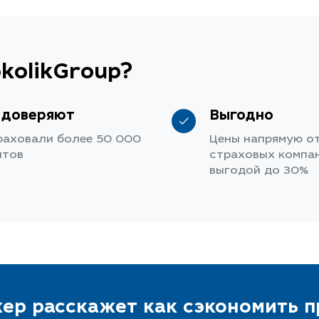
kolikGroup?
 доверяют
Выгодно
раховали более 50 000
Цены напрямую о
нтов
страховых компан
выгодой до 30%
ер расскажет как сэкономить 