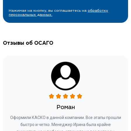
Нажимая на кнопку, вы соглашаетесь на
обработку
персональных данных.
Отзывы об ОСАГО
Роман
ару
Оформили КАСКО в данной компании. Все этапы прошли
а
быстро и четко. Менеджер Ирина была крайне
бла