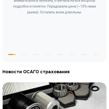
ное
внимательна и любезна, отвечала на все вопросы
«Со
ому»
подробно и понятно. Порадовала цена (~15% ниже
за
рынка). Остались всем довольны.
по
те
к
 по
с
Новости ОСАГО страхования