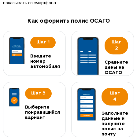
показывать со смартфона.
Как оформить полис ОСАГО
Шаг 1
Шаг
2
Введите
номер
Сравните
автомобиля
цены на
ОСАГО
Шаг 3
Шаг
4
Выберите
понравишийся
Заполните
вариант
данные и
получите
полис на
почту