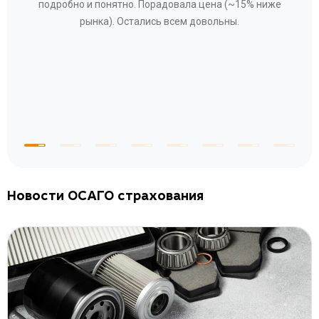
ому»
подробно и понятно. Порадовала цена (~15% ниже
за
рынка). Остались всем довольны.
по
те
к
 по
с
Новости ОСАГО страхования