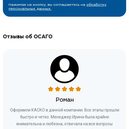
Нажимая на кнопку, вы соглашаетесь на
обработку
персональных данных.
Отзывы об ОСАГО
Роман
ару
Оформили КАСКО в данной компании. Все этапы прошли
а
быстро и четко. Менеджер Ирина была крайне
бла
ное
внимательна и любезна, отвечала на все вопросы
«Со