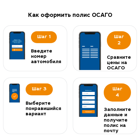
Как оформить полис ОСАГО
Шаг 1
Шаг
2
Введите
номер
Сравните
автомобиля
цены на
ОСАГО
Шаг 3
Шаг
4
Выберите
понравишийся
Заполните
вариант
данные и
получите
полис на
почту