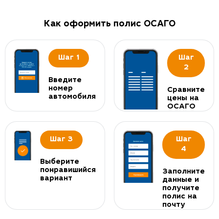
Как оформить полис ОСАГО
Шаг 1
Шаг
2
Введите
номер
Сравните
автомобиля
цены на
ОСАГО
Шаг 3
Шаг
4
Выберите
понравишийся
Заполните
вариант
данные и
получите
полис на
почту