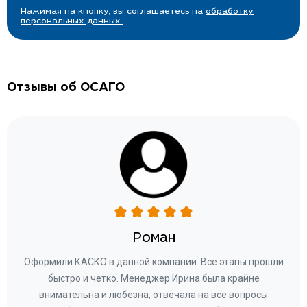
Нажимая на кнопку, вы соглашаетесь на
обработку
персональных данных.
Отзывы об ОСАГО
Роман
ару
Оформили КАСКО в данной компании. Все этапы прошли
а
быстро и четко. Менеджер Ирина была крайне
бла
ное
внимательна и любезна, отвечала на все вопросы
«Со