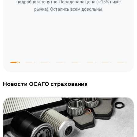
ому»
подробно и понятно. Порадовала цена (~15% ниже
за
рынка). Остались всем довольны.
по
те
к
 по
с
Новости ОСАГО страхования