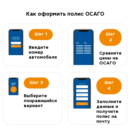
Как оформить полис ОСАГО
Шаг 1
Шаг
2
Введите
номер
Сравните
автомобиля
цены на
ОСАГО
Шаг 3
Шаг
4
Выберите
понравишийся
Заполните
вариант
данные и
получите
полис на
почту