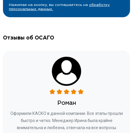
Нажимая на кнопку, вы соглашаетесь на
обработку
персональных данных.
Отзывы об ОСАГО
Роман
ару
Оформили КАСКО в данной компании. Все этапы прошли
а
быстро и четко. Менеджер Ирина была крайне
бла
ное
внимательна и любезна, отвечала на все вопросы
«Со