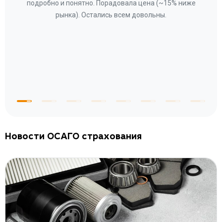
ому»
подробно и понятно. Порадовала цена (~15% ниже
за
рынка). Остались всем довольны.
по
те
к
 по
с
Новости ОСАГО страхования