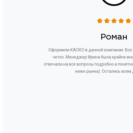
н
Роман
ву —
Оформили КАСКО в данной компании. Все 
и!
четко. Менеджер Ирина была крайне вн
общем-
отвечала на все вопросы подробно и понятн
Вам за
ниже рынка). Остались всем
а.