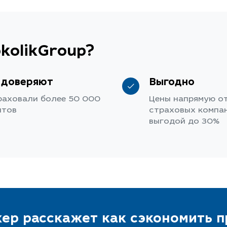
kolikGroup?
 доверяют
Выгодно
раховали более 50 000
Цены напрямую о
нтов
страховых компан
выгодой до 30%
ер расскажет как сэкономить 