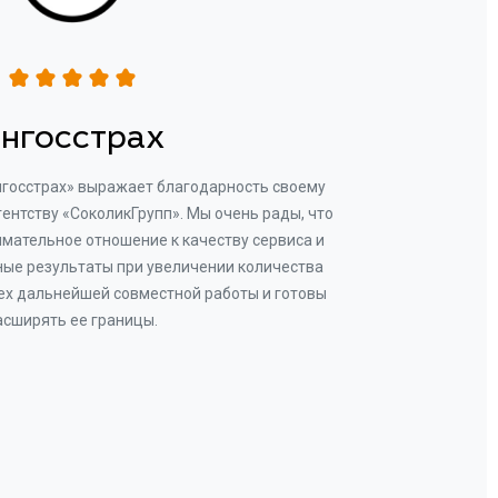
нгосстрах
нгосстрах» выражает благодарность своему
Добр
гентству «СоколикГрупп». Мы очень рады, что
Камен
мательное отношение к качеству сервиса и
прове
ые результаты при увеличении количества
В рез
ех дальнейшей совместной работы и готовы
бу
асширять ее границы.