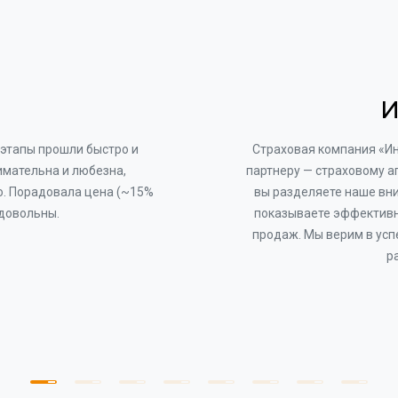
И
этапы прошли быстро и
Страховая компания «И
имательна и любезна,
партнеру — страховому а
о. Порадовала цена (~15%
вы разделяете наше вни
 довольны.
показываете эффективн
продаж. Мы верим в усп
р