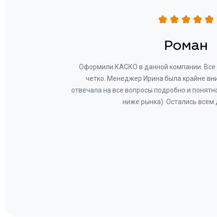
н
Роман
ву —
Оформили КАСКО в данной компании. Все 
и!
четко. Менеджер Ирина была крайне вн
общем-
отвечала на все вопросы подробно и понятн
Вам за
ниже рынка). Остались всем
а.