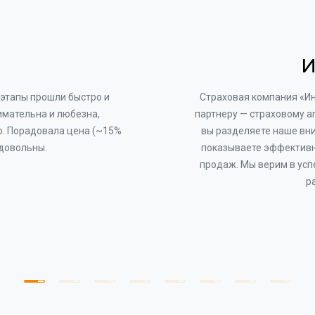
И
этапы прошли быстро и
Страховая компания «И
имательна и любезна,
партнеру — страховому а
о. Порадовала цена (~15%
вы разделяете наше вни
 довольны.
показываете эффективн
продаж. Мы верим в усп
р