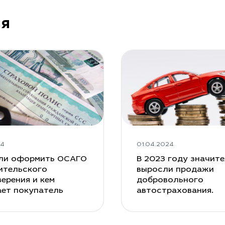
ия
24
01.04.2024
ли оформить ОСАГО
В 2023 году значит
ительского
выросли продажи
ерения и кем
добровольного
ает покупатель
автострахования.