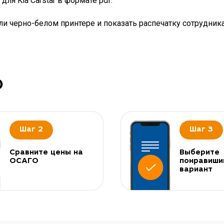
ля Kia Carstar в формате pdf.
и черно-белом принтере и показать распечатку сотрудник
О
Шаг 2
Шаг 3
Сравните цены на
Выберите
ОСАГО
понравиши
вариант