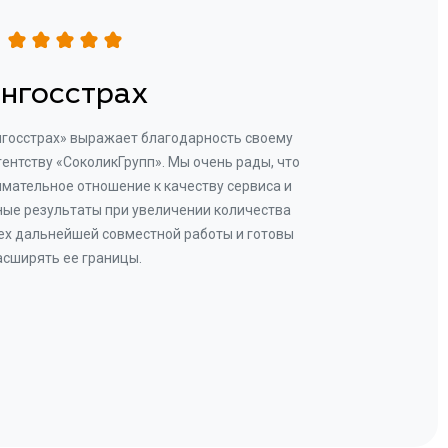
нгосстрах
нгосстрах» выражает благодарность своему
Добр
гентству «СоколикГрупп». Мы очень рады, что
Камен
мательное отношение к качеству сервиса и
прове
ые результаты при увеличении количества
В рез
ех дальнейшей совместной работы и готовы
бу
асширять ее границы.