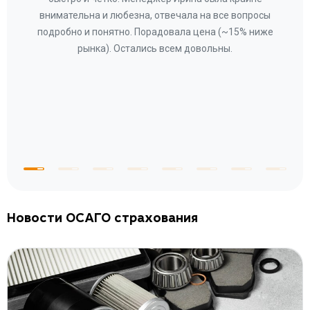
ное
внимательна и любезна, отвечала на все вопросы
«Со
ому»
подробно и понятно. Порадовала цена (~15% ниже
за
рынка). Остались всем довольны.
по
те
к
 по
с
Новости ОСАГО страхования