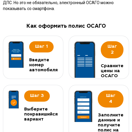
ДПС. Но это не обязательно, электронный ОСАГО можно
показывать со смартфона.
Как оформить полис ОСАГО
Шаг 1
Шаг
2
Введите
номер
Сравните
автомобиля
цены на
ОСАГО
Шаг 3
Шаг
4
Выберите
понравишийся
Заполните
вариант
данные и
получите
полис на