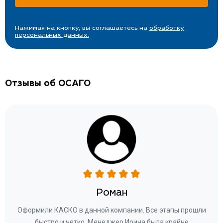
Нажимая на кнопку, вы соглашаетесь на
обработку
персональных данных.
Отзывы об ОСАГО
Роман
ару
Оформили КАСКО в данной компании. Все этапы прошли
а
быстро и четко. Менеджер Ирина была крайне
бла