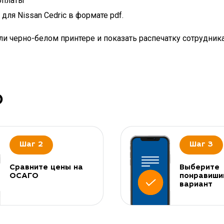
оплаты
ля Nissan Cedric в формате pdf.
и черно-белом принтере и показать распечатку сотрудник
О
Шаг 2
Шаг 3
Сравните цены на
Выберите
ОСАГО
понравиши
вариант