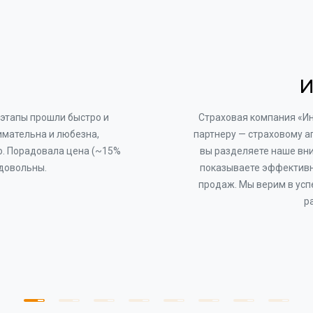
И
этапы прошли быстро и
Страховая компания «И
имательна и любезна,
партнеру — страховому а
о. Порадовала цена (~15%
вы разделяете наше вни
 довольны.
показываете эффективн
продаж. Мы верим в усп
р