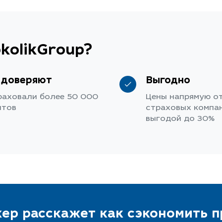
kolikGroup?
 доверяют
Выгодно
раховали более 50 000
Цены напрямую о
нтов
страховых компан
выгодой до 30%
ер расскажет как сэкономить 