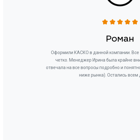
н
Роман
ву —
Оформили КАСКО в данной компании. Все 
и!
четко. Менеджер Ирина была крайне вн
общем-
отвечала на все вопросы подробно и понятн
Вам за
ниже рынка). Остались всем
а.