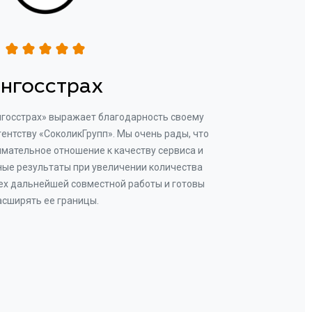
нгосстрах
нгосстрах» выражает благодарность своему
Добр
гентству «СоколикГрупп». Мы очень рады, что
Камен
мательное отношение к качеству сервиса и
прове
ые результаты при увеличении количества
В рез
ех дальнейшей совместной работы и готовы
бу
асширять ее границы.