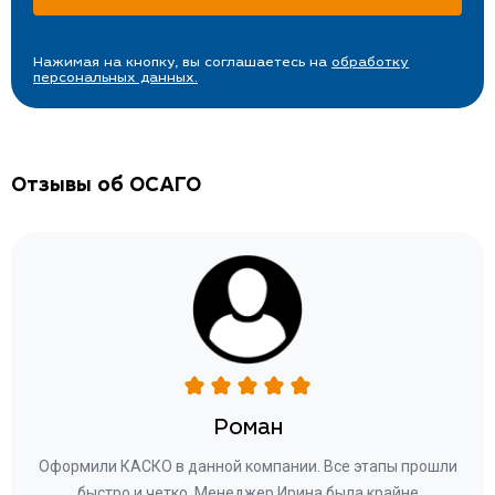
Нажимая на кнопку, вы соглашаетесь на
обработку
персональных данных.
Отзывы об ОСАГО
Роман
ару
Оформили КАСКО в данной компании. Все этапы прошли
а
быстро и четко. Менеджер Ирина была крайне
бла