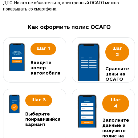
ДПС. Но это не обязательно, электронный ОСАГО можно
показывать со смартфона.
Как оформить полис ОСАГО
Шаг 1
Шаг
2
Введите
номер
Сравните
автомобиля
цены на
ОСАГО
Шаг 3
Шаг
4
Выберите
понравишийся
Заполните
вариант
данные и
получите
полис на