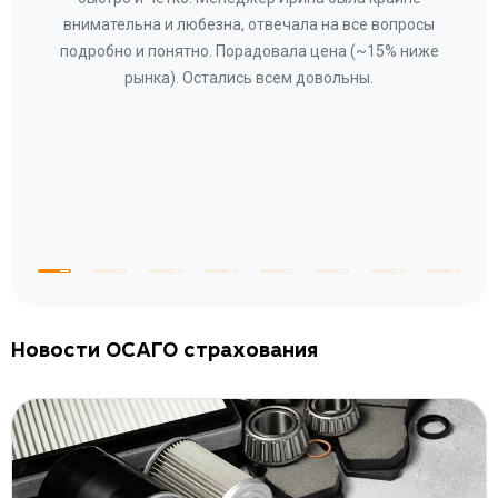
ное
внимательна и любезна, отвечала на все вопросы
«Со
ому»
подробно и понятно. Порадовала цена (~15% ниже
за
рынка). Остались всем довольны.
по
те
к
 по
с
Новости ОСАГО страхования