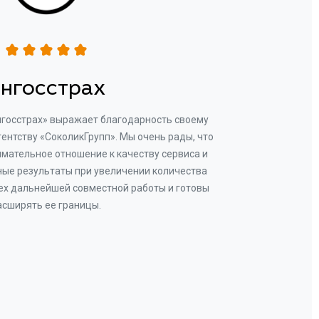
нгосстрах
нгосстрах» выражает благодарность своему
Добр
гентству «СоколикГрупп». Мы очень рады, что
Камен
мательное отношение к качеству сервиса и
прове
ые результаты при увеличении количества
В рез
ех дальнейшей совместной работы и готовы
бу
асширять ее границы.