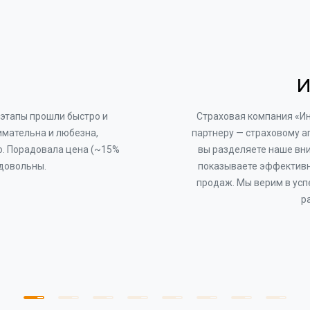
И
этапы прошли быстро и
Страховая компания «И
имательна и любезна,
партнеру — страховому а
о. Порадовала цена (~15%
вы разделяете наше вни
 довольны.
показываете эффективн
продаж. Мы верим в усп
р