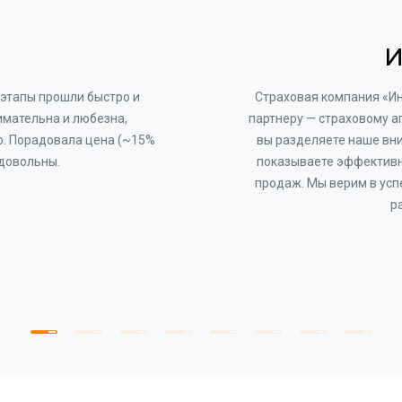
И
этапы прошли быстро и
Страховая компания «И
имательна и любезна,
партнеру — страховому а
о. Порадовала цена (~15%
вы разделяете наше вни
 довольны.
показываете эффективн
продаж. Мы верим в усп
р