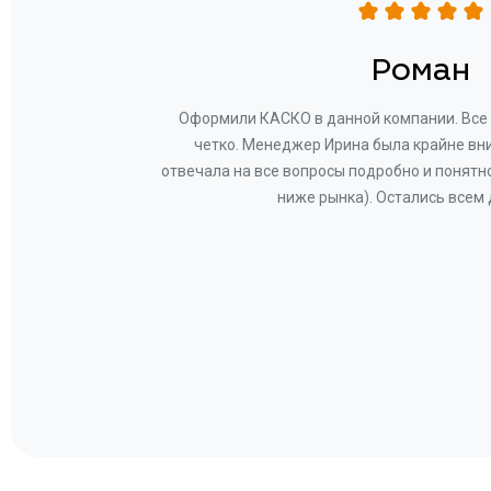
н
Роман
ву —
Оформили КАСКО в данной компании. Все 
и!
четко. Менеджер Ирина была крайне вн
общем-
отвечала на все вопросы подробно и понятн
Вам за
ниже рынка). Остались всем
а.