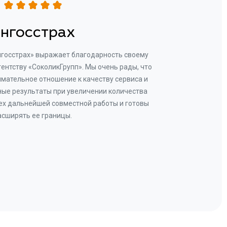
нгосстрах
нгосстрах» выражает благодарность своему
Добр
гентству «СоколикГрупп». Мы очень рады, что
Камен
мательное отношение к качеству сервиса и
прове
ые результаты при увеличении количества
В рез
ех дальнейшей совместной работы и готовы
бу
асширять ее границы.