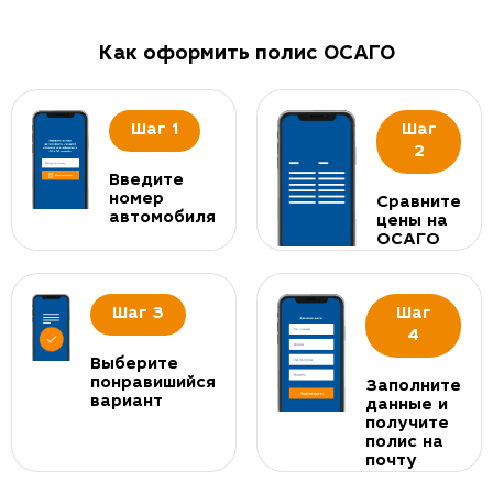
Как оформить полис ОСАГО
Шаг 1
Шаг
2
Введите
номер
Сравните
автомобиля
цены на
ОСАГО
Шаг 3
Шаг
4
Выберите
понравишийся
Заполните
вариант
данные и
получите
полис на
почту