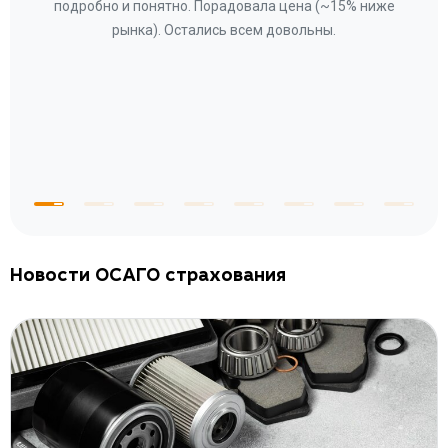
ому»
подробно и понятно. Порадовала цена (~15% ниже
за
рынка). Остались всем довольны.
по
те
к
 по
с
Новости ОСАГО страхования