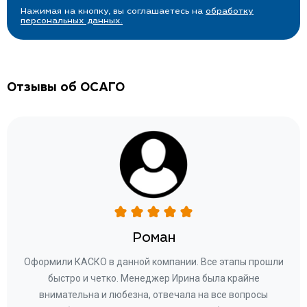
Нажимая на кнопку, вы соглашаетесь на
обработку
персональных данных.
Отзывы об ОСАГО
Роман
ару
Оформили КАСКО в данной компании. Все этапы прошли
а
быстро и четко. Менеджер Ирина была крайне
бла
ное
внимательна и любезна, отвечала на все вопросы
«Со