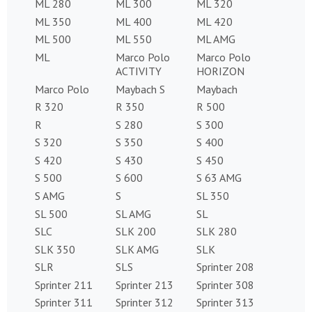
ML 280
ML 300
ML 320
ML 350
ML 400
ML 420
ML 500
ML 550
ML AMG
ML
Marco Polo
Marco Polo
ACTIVITY
HORIZON
Marco Polo
Maybach S
Maybach
R 320
R 350
R 500
R
S 280
S 300
S 320
S 350
S 400
S 420
S 430
S 450
S 500
S 600
S 63 AMG
S AMG
S
SL 350
SL 500
SL AMG
SL
SLC
SLK 200
SLK 280
SLK 350
SLK AMG
SLK
SLR
SLS
Sprinter 208
Sprinter 211
Sprinter 213
Sprinter 308
Sprinter 311
Sprinter 312
Sprinter 313