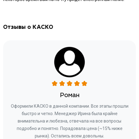
Отзывы о КАСКО
Роман
ару
Оформили КАСКО в данной компании. Все этапы прошли
а
быстро и четко. Менеджер Ирина была крайне
бла
ное
внимательна и любезна, отвечала на все вопросы
«Со
ому»
подробно и понятно. Порадовала цена (~15% ниже
за
рынка). Остались всем довольны.
по