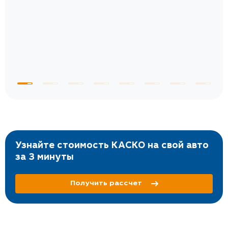
те
к
 по
с
Узнайте стоимость КАСКО на свой авто
за 3 минуты
Получить рассчет