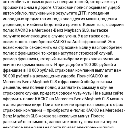
автомобиль от самых разных неприятностей, которые могут
произойти с ним в дороге. Страховой полис покрывает ущерб
автомобилю, полученный в результате ДТП, попадания
инородных предметов из-под колес других машин, падения
деревьев, стихийных бедствий и прочего. Кроме того, оформив
полис КАСКО на Mercedes-Benz Maybach GLS, вы также
получите компенсацию в случае угона. У вас также есть
возможность приобрести КАСКО на Audi с франшизой. Это
возможность сэкономить на страховке. Если у вас приобретен
полис с франшизой, то когда наступает страховой случай,
размер франшизы, который вы выбрали страховая компания
вычтет из суммы выплаты. И при ущербе в 100 000 рублей и
франшизе в 10 000 рублей, страховая компания выплатит вам
90 000 рублей на возмещение ущерба. Полис КАСКО на
Mercedes-Benz Maybach GLS с франшизой обойдется вам
дешевле, чем полный полис, а заплатить самому в случае
страхового случая, придется совсем чуть-чуть. На нашем сайте
оформить полис КАСКО на Mercedes-Benz Maybach GLS можно
в электронном виде. При этом вам не придется посещать офис
страховой компании — приобрести e-полис КАСКО на Mercedes-
Benz Maybach GLS можно за несколько минут. Просто
рассчитайте стоимость, заполните анкету, оплатите и через
некоторое время вам на почту придет электронный полис.