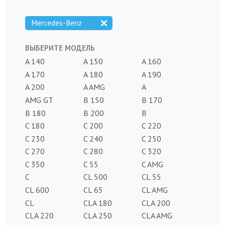
Mercedes-Benz
ВЫБЕРИТЕ МОДЕЛЬ
A 140
A 150
A 160
A 170
A 180
A 190
A 200
A AMG
A
AMG GT
B 150
B 170
B 180
B 200
B
C 180
C 200
C 220
C 230
C 240
C 250
C 270
C 280
C 320
C 350
C 55
C AMG
C
CL 500
CL 55
CL 600
CL 65
CL AMG
CL
CLA 180
CLA 200
CLA 220
CLA 250
CLA AMG