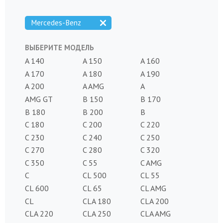
Mercedes-Benz
ВЫБЕРИТЕ МОДЕЛЬ
A 140
A 150
A 160
A 170
A 180
A 190
A 200
A AMG
A
AMG GT
B 150
B 170
B 180
B 200
B
C 180
C 200
C 220
C 230
C 240
C 250
C 270
C 280
C 320
C 350
C 55
C AMG
C
CL 500
CL 55
CL 600
CL 65
CL AMG
CL
CLA 180
CLA 200
CLA 220
CLA 250
CLA AMG