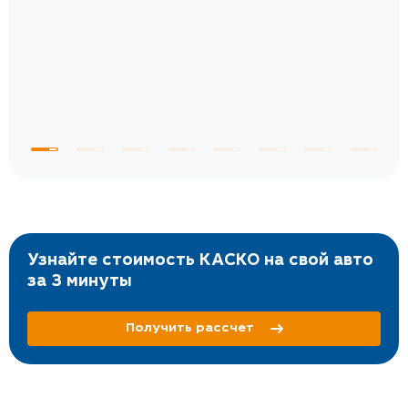
те
к
 по
с
Узнайте стоимость КАСКО на свой авто
за 3 минуты
Получить рассчет