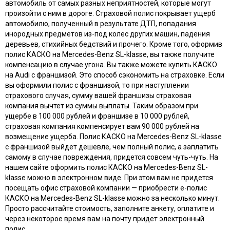
автомобиль от самых разных неприятностей, которые могут
произойти с ним в дороге. Страховой полис покрывает ущерб
автомобилю, полученный в результате ДТП, попадания
инородных предметов из-под колес других машин, падения
деревьев, стихийных бедствий и прочего. Кроме того, оформив
полис КАСКО на Mercedes-Benz SL-klasse, вы также получите
компенсацию в случае угона. Вы также можете купить КАСКО
на Audi с франшизой. Это способ сэкономить на страховке. Если
вы оформили полис с франшизой, то при наступлении
страхового случая, сумму вашей франшизы страховая
компания вычтет из суммы выплаты. Таким образом при
ущербе в 100 000 рублей и франшизе в 10 000 рублей,
страховая компания компенсирует вам 90 000 рублей на
возмещение ущерба. Полис КАСКО на Mercedes-Benz SL-klasse
с франшизой выйдет дешевле, чем полный полис, а заплатить
самому в случае повреждения, придется совсем чуть-чуть. На
нашем сайте оформить полис КАСКО на Mercedes-Benz SL-
klasse можно в электронном виде. При этом вам не придется
посещать офис страховой компании — приобрести e-полис
КАСКО на Mercedes-Benz SL-klasse можно за несколько минут.
Просто рассчитайте стоимость, заполните анкету, оплатите и
через некоторое время вам на почту придет электронный
полис.