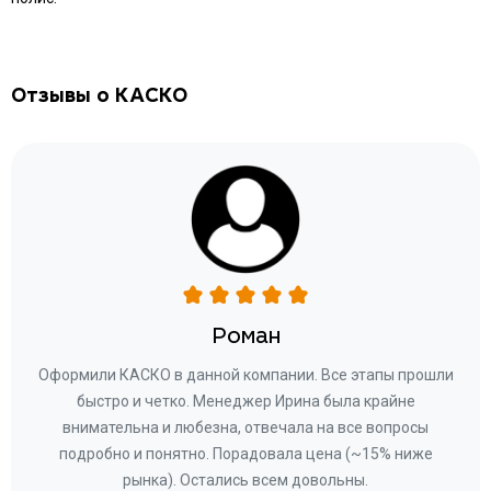
Отзывы о КАСКО
Роман
ару
Оформили КАСКО в данной компании. Все этапы прошли
а
быстро и четко. Менеджер Ирина была крайне
бла
ное
внимательна и любезна, отвечала на все вопросы
«Со
ому»
подробно и понятно. Порадовала цена (~15% ниже
за
рынка). Остались всем довольны.
по