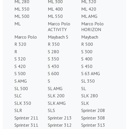
ML 280
ML 300
ML 320
ML 350
ML 400
ML 420
ML 500
ML 550
ML AMG
ML
Marco Polo
Marco Polo
ACTIVITY
HORIZON
Marco Polo
Maybach S
Maybach
R 320
R 350
R 500
R
S 280
S 300
S 320
S 350
S 400
S 420
S 430
S 450
S 500
S 600
S 63 AMG
S AMG
S
SL 350
SL 500
SL AMG
SL
SLC
SLK 200
SLK 280
SLK 350
SLK AMG
SLK
SLR
SLS
Sprinter 208
Sprinter 211
Sprinter 213
Sprinter 308
Sprinter 311
Sprinter 312
Sprinter 313