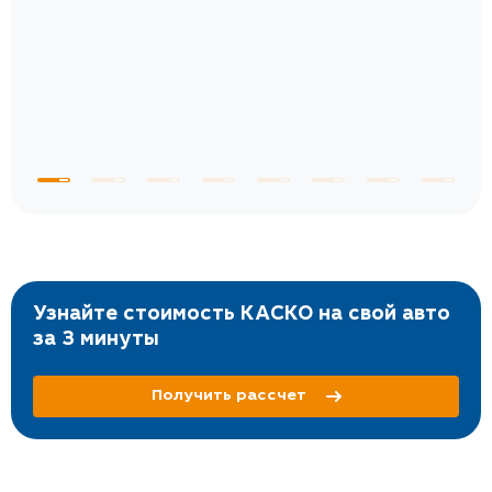
те
к
 по
с
Узнайте стоимость КАСКО на свой авто
за 3 минуты
Получить рассчет