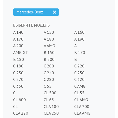
Mercedes-Benz
ВЫБЕРИТЕ МОДЕЛЬ
A 140
A 150
A 160
A 170
A 180
A 190
A 200
A AMG
A
AMG GT
B 150
B 170
B 180
B 200
B
C 180
C 200
C 220
C 230
C 240
C 250
C 270
C 280
C 320
C 350
C 55
C AMG
C
CL 500
CL 55
CL 600
CL 65
CL AMG
CL
CLA 180
CLA 200
CLA 220
CLA 250
CLA AMG