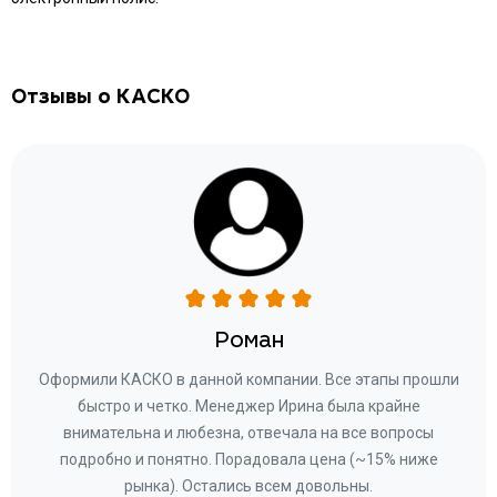
Отзывы о КАСКО
Роман
ару
Оформили КАСКО в данной компании. Все этапы прошли
а
быстро и четко. Менеджер Ирина была крайне
бла
ное
внимательна и любезна, отвечала на все вопросы
«Со
ому»
подробно и понятно. Порадовала цена (~15% ниже
за
рынка). Остались всем довольны.
по