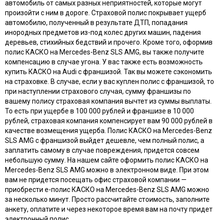
автомобиль от самых разных неприятностей, которые могут
произойти с ним в дороге. Страховой полис покрывает ущерб
автомобилю, полученный в результате ДТП, попадания
инородных предметов из-под колес других машин, падения
деревьев, стихийных бедствий и прочего. Кроме того, оформив
полис КАСКО на Mercedes-Benz SLS AMG, вы также получите
компенсацию в случае угона. У вас также есть возможность
купить КАСКО на Audi с франшизой. Так вы можете сэкономить
на страховке. В случае, если у вас куплен полис с франшизой, то
при наступлении страхового случая, сумму франшизы по
вашему полису страховая компания вычтет из суммы выплаты.
То есть при ущербе в 100 000 рублей и франшизе в 10 000
рублей, страховая компания компенсирует вам 90 000 рублей в
качестве возмещения ущерба. Полис КАСКО на Mercedes-Benz
SLS AMG с франшизой выйдет дешевле, чем полный полис, а
заплатить самому в случае повреждения, придется совсем
небольшую сумму. На нашем сайте оформить полис КАСКО на
Mercedes-Benz SLS AMG можно в электронном виде. При этом
вам не придется посещать офис страховой компании —
приобрести e-полис КАСКО на Mercedes-Benz SLS AMG можно
за несколько минут. Просто рассчитайте стоимость, заполните
анкету, оплатите и через некоторое время вам на почту придет
электронный полис.