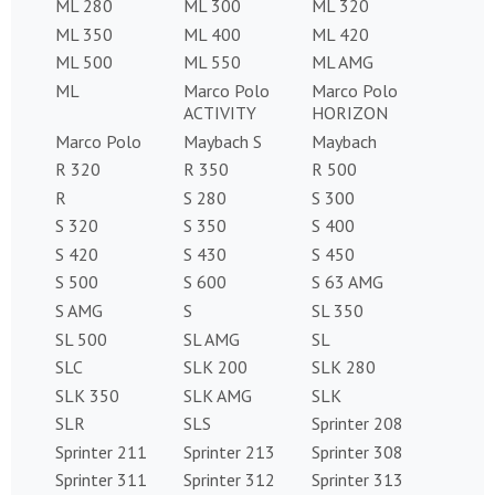
ML 280
ML 300
ML 320
ML 350
ML 400
ML 420
ML 500
ML 550
ML AMG
ML
Marco Polo
Marco Polo
ACTIVITY
HORIZON
Marco Polo
Maybach S
Maybach
R 320
R 350
R 500
R
S 280
S 300
S 320
S 350
S 400
S 420
S 430
S 450
S 500
S 600
S 63 AMG
S AMG
S
SL 350
SL 500
SL AMG
SL
SLC
SLK 200
SLK 280
SLK 350
SLK AMG
SLK
SLR
SLS
Sprinter 208
Sprinter 211
Sprinter 213
Sprinter 308
Sprinter 311
Sprinter 312
Sprinter 313