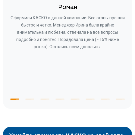
Роман
ару
Оформили КАСКО в данной компании. Все этапы прошли
а
быстро и четко. Менеджер Ирина была крайне
бла
ное
внимательна и любезна, отвечала на все вопросы
«Со
ому»
подробно и понятно. Порадовала цена (~15% ниже
за
рынка). Остались всем довольны.
по
те
к
 по
с