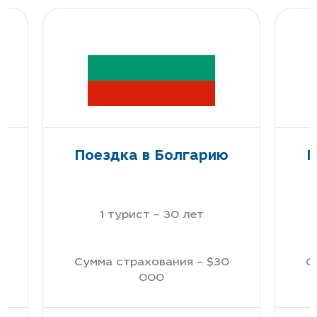
Поездка в Болгарию
П
1 турист – 30 лет
Сумма страхования – $30
С
000