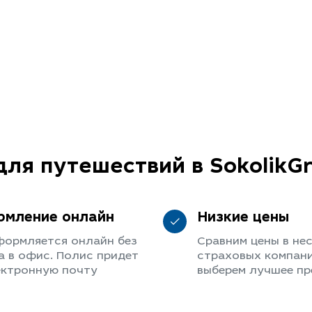
для путешествий в SokolikG
мление онлайн
Низкие цены
формляется онлайн без
Сравним цены в не
а в офис. Полис придет
страховых компани
ектронную почту
выберем лучшее п