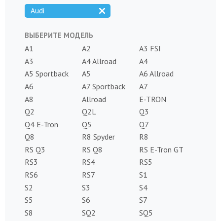
Audi
ВЫБЕРИТЕ МОДЕЛЬ
A1
A2
A3 FSI
A3
A4 Allroad
A4
A5 Sportback
A5
A6 Allroad
A6
A7 Sportback
A7
A8
Allroad
E-TRON
Q2
Q2L
Q3
Q4 E-Tron
Q5
Q7
Q8
R8 Spyder
R8
RS Q3
RS Q8
RS E-Tron GT
RS3
RS4
RS5
RS6
RS7
S1
S2
S3
S4
S5
S6
S7
S8
SQ2
SQ5