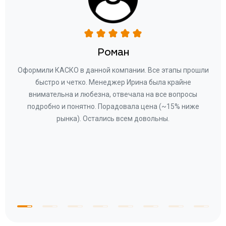
Роман
ару
Оформили КАСКО в данной компании. Все этапы прошли
а
быстро и четко. Менеджер Ирина была крайне
бла
ное
внимательна и любезна, отвечала на все вопросы
«Со
ому»
подробно и понятно. Порадовала цена (~15% ниже
за
рынка). Остались всем довольны.
по
те
к
 по
с