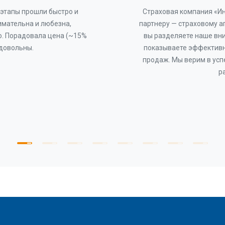
этапы прошли быстро и
Страховая компания «И
имательна и любезна,
партнеру — страховому а
о. Порадовала цена (~15%
вы разделяете наше вни
 довольны.
показываете эффективн
продаж. Мы верим в усп
р