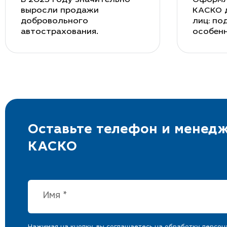
выросли продажи
КАСКО 
добровольного
лиц: по
автострахования.
особен
Оставьте телефон и менедж
КАСКО
Нажимая на кнопку, вы соглашаетесь на
обработку персон