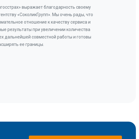
нгосстрах» выражает благодарность своему
Добр
гентству «СоколикГрупп». Мы очень рады, что
Камен
мательное отношение к качеству сервиса и
прове
ые результаты при увеличении количества
В рез
ех дальнейшей совместной работы и готовы
бу
асширять ее границы.