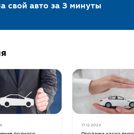
а свой авто за 3 минуты
ия
4
17.12.2023
ение полного
Продажи каско выро