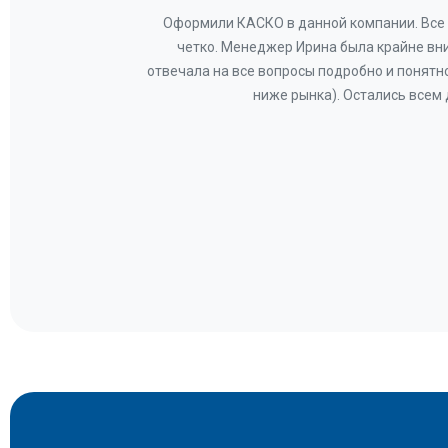
ву —
Оформили КАСКО в данной компании. Все 
и!
четко. Менеджер Ирина была крайне вн
общем-
отвечала на все вопросы подробно и понятн
Вам за
ниже рынка). Остались всем
а.