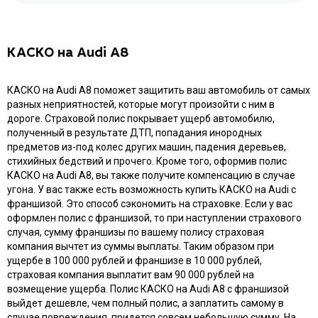
КАСКО на Audi A8
КАСКО на Audi A8 поможет защитить ваш автомобиль от самых
разных неприятностей, которые могут произойти с ним в
дороге. Страховой полис покрывает ущерб автомобилю,
полученный в результате ДТП, попадания инородных
предметов из-под колес других машин, падения деревьев,
стихийных бедствий и прочего. Кроме того, оформив полис
КАСКО на Audi A8, вы также получите компенсацию в случае
угона. У вас также есть возможность купить КАСКО на Audi с
франшизой. Это способ сэкономить на страховке. Если у вас
оформлен полис с франшизой, то при наступлении страхового
случая, сумму франшизы по вашему полису страховая
компания вычтет из суммы выплаты. Таким образом при
ущербе в 100 000 рублей и франшизе в 10 000 рублей,
страховая компания выплатит вам 90 000 рублей на
возмещение ущерба. Полис КАСКО на Audi A8 с франшизой
выйдет дешевле, чем полный полис, а заплатить самому в
случае повреждения, придется совсем небольшую сумму. На