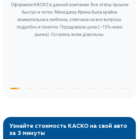
ару
Оформили КАСКО в данной компании. Все этапы прошли
а
быстро и четко. Менеджер Ирина была крайне
бла
ное
внимательна и любезна, отвечала на все вопросы
«Со
ому»
подробно и понятно. Порадовала цена (~15% ниже
за
рынка). Остались всем довольны.
по
те
к
 по
с
Узнайте стоимость КАСКО на свой авто
за 3 минуты