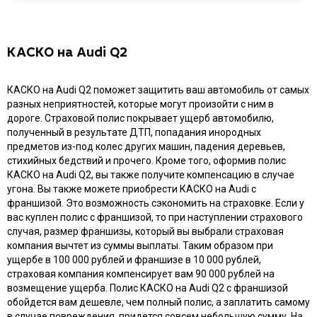
КАСКО на Audi Q2
КАСКО на Audi Q2 поможет защитить ваш автомобиль от самых
разных неприятностей, которые могут произойти с ним в
дороге. Страховой полис покрывает ущерб автомобилю,
полученный в результате ДТП, попадания инородных
предметов из-под колес других машин, падения деревьев,
стихийных бедствий и прочего. Кроме того, оформив полис
КАСКО на Audi Q2, вы также получите компенсацию в случае
угона. Вы также можете приобрести КАСКО на Audi с
франшизой. Это возможность сэкономить на страховке. Если у
вас куплен полис с франшизой, то при наступлении страхового
случая, размер франшизы, который вы выбрали страховая
компания вычтет из суммы выплаты. Таким образом при
ущербе в 100 000 рублей и франшизе в 10 000 рублей,
страховая компания компенсирует вам 90 000 рублей на
возмещение ущерба. Полис КАСКО на Audi Q2 с франшизой
обойдется вам дешевле, чем полный полис, а заплатить самому
в случае повреждения, придется совсем небольшую сумму. На