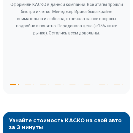
ару
Оформили КАСКО в данной компании. Все этапы прошли
а
быстро и четко. Менеджер Ирина была крайне
бла
ное
внимательна и любезна, отвечала на все вопросы
«Со
ому»
подробно и понятно. Порадовала цена (~15% ниже
за
рынка). Остались всем довольны.
по
те
к
 по
с
Узнайте стоимость КАСКО на свой авто
за 3 минуты