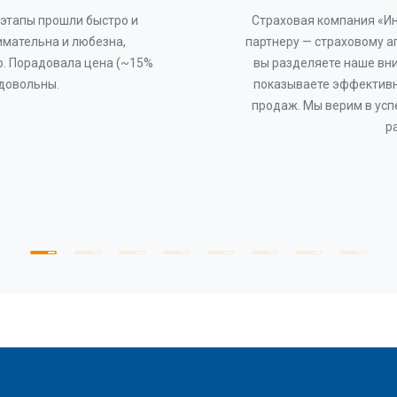
этапы прошли быстро и
Страховая компания «И
имательна и любезна,
партнеру — страховому а
о. Порадовала цена (~15%
вы разделяете наше вни
 довольны.
показываете эффективн
продаж. Мы верим в усп
р