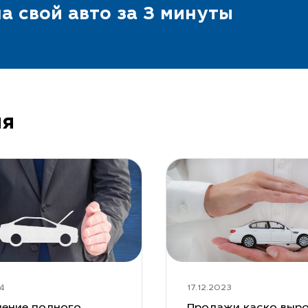
а свой авто за 3 минуты
ия
4
17.12.2023
ение полного
Продажи каско выро