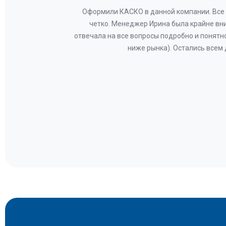
ву —
Оформили КАСКО в данной компании. Все 
и!
четко. Менеджер Ирина была крайне вн
общем-
отвечала на все вопросы подробно и понятн
Вам за
ниже рынка). Остались всем
а.