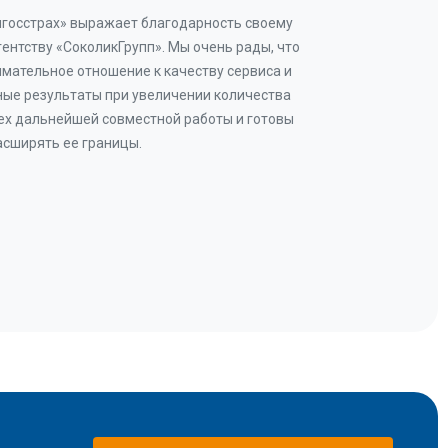
нгосстрах» выражает благодарность своему
Добр
гентству «СоколикГрупп». Мы очень рады, что
Камен
мательное отношение к качеству сервиса и
прове
ые результаты при увеличении количества
В рез
ех дальнейшей совместной работы и готовы
бу
асширять ее границы.