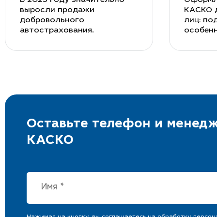
выросли продажи
КАСКО 
добровольного
лиц: по
автострахования.
особен
Оставьте телефон и менедж
КАСКО
Нажимая на кнопку, вы соглашаетесь на
обработку персон