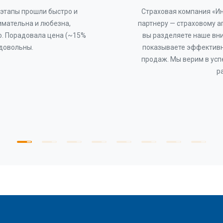
этапы прошли быстро и
Страховая компания «И
имательна и любезна,
партнеру — страховому а
о. Порадовала цена (~15%
вы разделяете наше вни
 довольны.
показываете эффективн
продаж. Мы верим в усп
р