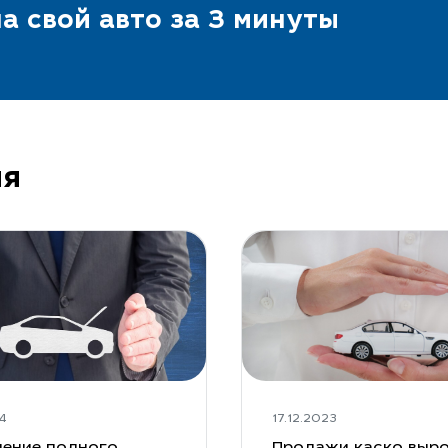
а свой авто за 3 минуты
ия
4
17.12.2023
ение полного
Продажи каско выро