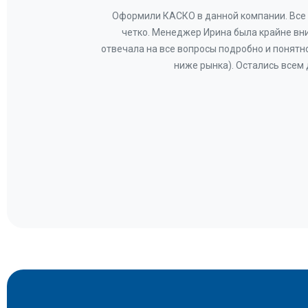
ву —
Оформили КАСКО в данной компании. Все 
и!
четко. Менеджер Ирина была крайне вн
общем-
отвечала на все вопросы подробно и понятн
Вам за
ниже рынка). Остались всем
а.