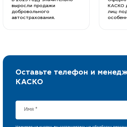
выросли продажи
КАСКО 
добровольного
лиц: по
автострахования.
особен
Оставьте телефон и менедж
КАСКО
Нажимая на кнопку, вы соглашаетесь на
обработку персон