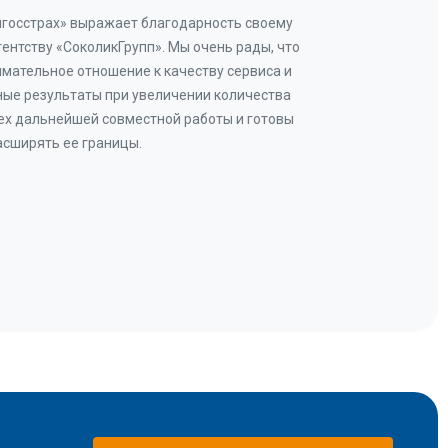
нгосстрах» выражает благодарность своему
Добр
гентству «СоколикГрупп». Мы очень рады, что
Камен
мательное отношение к качеству сервиса и
прове
ые результаты при увеличении количества
В рез
ех дальнейшей совместной работы и готовы
бу
асширять ее границы.